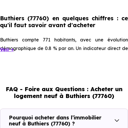
Buthiers (77760) en quelques chiffres : ce
qu'il faut savoir avant d'acheter
Buthiers compte 771 habitants, avec une évolution
démographique de 0.8 % par an. Un indicateur direct de
Voir +
l'attractivité de la commune et du dynamisme de son
marché immobilier. La population se répartit entre 37.22 %
d'adultes (dont 69.8 % d'actifs), 32.43 % de seniors, 10.25
% de jeunes et 20.23 % d'enfants. Un profil
FAQ - Foire aux Questions : Acheter un
démographique qui renseigne directement sur la
logement neuf à Buthiers (77760)
demande locative locale et les typologies de biens les
plus recherchées.
Pourquoi acheter dans l’immobilier
Côté cadre de vie, Buthiers (77760) dispose de 2
neuf à Buthiers (77760) ?