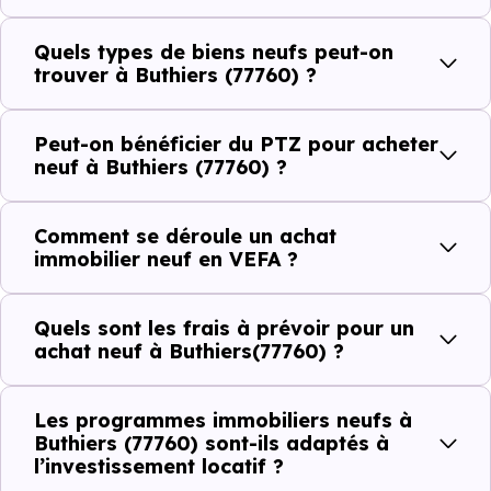
commerces, 0 professions médicales et 1 établissements
scolaires. Des équipements du quotidien qui constituent
Quels types de biens neufs peut-on
autant d'arguments concrets pour habiter ou investir
trouver à Buthiers (77760) ?
dans la commune.
Peut-on bénéficier du PTZ pour acheter
neuf à Buthiers (77760) ?
Combien coûte un logement à Buthiers
(77760) ?
Comment se déroule un achat
immobilier neuf en VEFA ?
C'est souvent la première question. Voici les repères de
prix à connaître pour un achat immobilier à Buthiers
Quels sont les frais à prévoir pour un
(77760) :
achat neuf à Buthiers(77760) ?
Les programmes immobiliers neufs à
Prix
Prix
Prix
Buthiers (77760) sont-ils adaptés à
l’investissement locatif ?
minimum
moyen
maximum