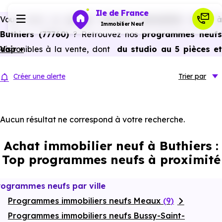
Ile de France
Vous avez un
projet d’achat immobilier neuf 
Immobilier Neuf
Buthiers (77760)
? Retrouvez nos
programmes neufs
disponibles à la vente, dont
Voir +
du studio au 5 pièces e
Programmes neufs
plus,
à
prix promoteur
et
sans frais d’agence
.
Créer une alerte
Trier
par
Selon les
programmes immobiliers neufs disponible
Habiter
à Buthiers (77760)
, vous pouvez aussi bénéficier des
avantages du neuf :
PTZ, TVA réduite
dans certains cas
Aucun résultat ne correspond à votre recherche.
Investir
frais de notaire réduits, bonnes performances
Achat immobilier neuf à Buthiers :
énergétiques, garanties constructeur, etc.
Actualités
Top programmes neufs à proximité
Ressources
rogrammes neufs par ville
Programmes immobiliers neufs Meaux
(9)
Financer
Programmes immobiliers neufs Bussy-Saint-