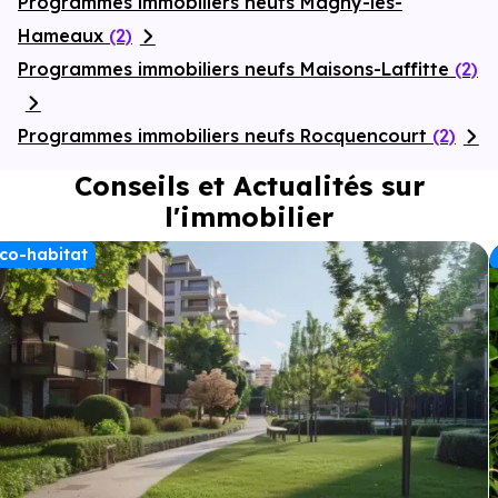
Programmes immobiliers neufs Magny-les-
Hameaux
(2)
Programmes immobiliers neufs Maisons-Laffitte
(2)
Programmes immobiliers neufs Rocquencourt
(2)
Conseils et Actualités sur
l'immobilier
co-habitat