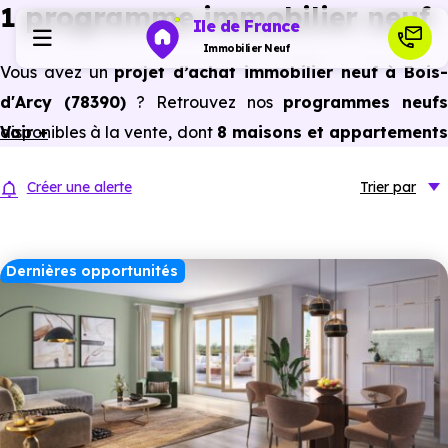
1 programme immobilier neuf
Ile de France
Immobilier Neuf
Vous avez un
projet d’achat immobilier neuf à Bois-
d'Arcy (78390)
? Retrouvez nos
programmes neuf
Programmes neufs
disponibles à la vente, dont
Voir +
8 maisons et appartements
neufs du studio au 5 pièces et plus,
à
prix promoteu
Habiter
Créer une alerte
Trier
par
et
sans frais d’agence
.
Selon les
programmes immobiliers neufs disponible
Investir
à Bois-d'Arcy (78390)
, vous pouvez aussi bénéficier des
Dernières opportunités
avantages du neuf :
PTZ, TVA réduite
dans certains cas
Actualités
frais de notaire réduits, bonnes performances
énergétiques, garanties constructeur, etc.
Ressources
Financer