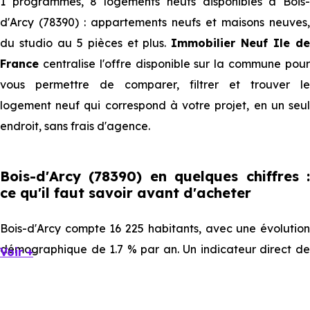
1 programmes, 8 logements neufs disponibles à Bois-
d'Arcy (78390) : appartements neufs et maisons neuves,
du studio au 5 pièces et plus.
Immobilier Neuf Ile d
France
centralise l'offre disponible sur la commune pour
vous permettre de comparer, filtrer et trouver le
logement neuf qui correspond à votre projet, en un seul
endroit, sans frais d'agence.
Bois-d'Arcy (78390) en quelques chiffres :
ce qu'il faut savoir avant d'acheter
Bois-d'Arcy compte 16 225 habitants, avec une évolution
démographique de 1.7 % par an. Un indicateur direct de
Voir +
l'attractivité de la commune et du dynamisme de son
marché immobilier. La population se répartit entre 42.26 %