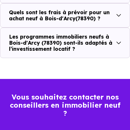
(78390) :
Quels sont les frais à prévoir pour un
achat neuf à Bois-d'Arcy(78390) ?
Prix
Prix
Prix
Les programmes immobiliers neufs à
minimum
moyen
maximum
Bois-d'Arcy (78390) sont-ils adaptés à
l’investissement locatif ?
3 190 €
Appartement
2 351 € /m²
4 364 € /m²
/m²
3 857 €
Maison
2 609 € /m²
5 469 € /m²
/m²
Vous souhaitez contacter nos
conseillers en immobilier neuf
Ces prix varient selon la localisation dans la commune, la
?
surface, les prestations et le stade d'avancement du
programme. Notre moteur de recherche vous permet