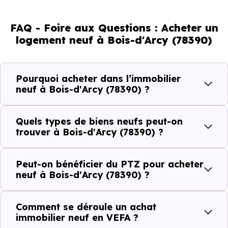
d'adultes (dont 71 % d'actifs), 17.83 % de seniors, 21.35 %
de jeunes et 18.56 % d'enfants. Un profil démographique
FAQ - Foire aux Questions : Acheter un
qui renseigne directement sur la demande locative locale
logement neuf à Bois-d'Arcy (78390)
et les typologies de biens les plus recherchées.
Côté cadre de vie, Bois-d'Arcy (78390) dispose de 38
Pourquoi acheter dans l’immobilier
commerces, 62 professions médicales et 10
neuf à Bois-d'Arcy (78390) ?
établissements scolaires. Des équipements du quotidien
qui constituent autant d'arguments concrets pour habiter
Quels types de biens neufs peut-on
ou investir dans la commune.
trouver à Bois-d'Arcy (78390) ?
Peut-on bénéficier du PTZ pour acheter
Combien coûte un logement à Bois-d'Arcy
neuf à Bois-d'Arcy (78390) ?
(78390) ?
Comment se déroule un achat
C'est souvent la première question. Voici les repères de
immobilier neuf en VEFA ?
prix à connaître pour un achat immobilier à Bois-d'Arcy