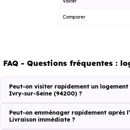
Visiter
Comparer
Décider
Acheter
FAQ - Questions fréquentes : l
Emménager
Peut-on visiter rapidement un logement
Ce fonctionnement est particu
Ivry-sur-Seine (94200) ?
toute projection théorique.
Peut-on emménager rapidement après l’
Éviter les per
Livraison immédiate ?