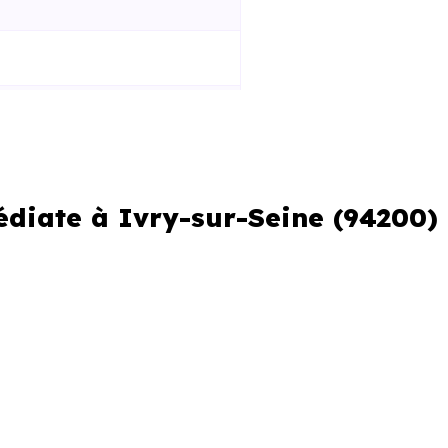
édiate à Ivry-sur-Seine (94200)
er ou si vous souhaitez éviter
erche urgente