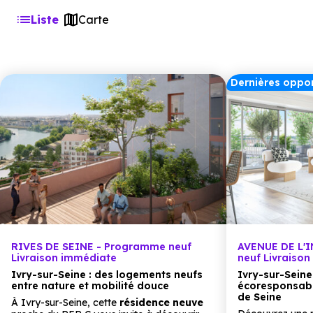
Liste
Carte
Dernières oppor
RIVES DE SEINE - Programme neuf
AVENUE DE L'
Livraison immédiate
neuf Livraiso
Ivry-sur-Seine : des logements neufs
Ivry-sur-Seine
entre nature et mobilité douce
écoresponsabl
de Seine
À Ivry-sur-Seine, cette
résidence neuve