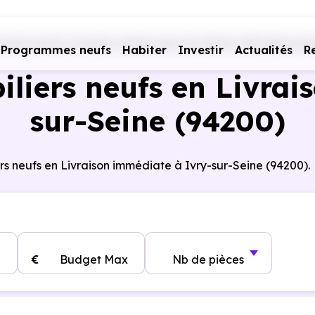
mmes neufs Livraison rapide
Val-de-Marne (94)
Ivry-su
Programmes neufs
Habiter
Investir
Actualités
R
iers neufs en Livrai
sur-Seine (94200)
rs neufs en Livraison immédiate à Ivry-sur-Seine (94200).
€
Budget Max
Nb de pièces