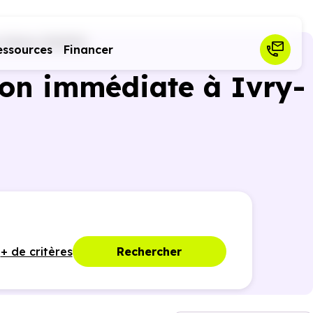
r-Seine (94200)
essources
Financer
son immédiate à Ivry-
+ de critères
Rechercher