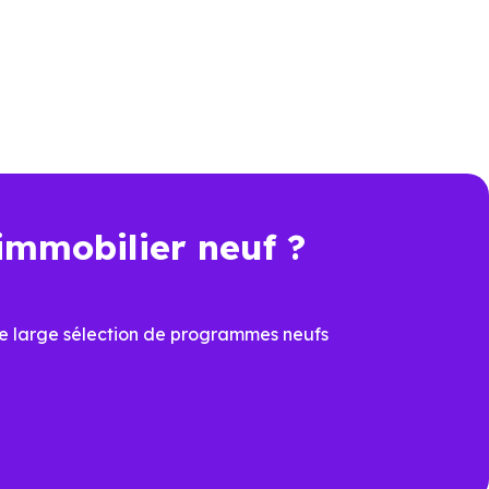
re perdre plusieurs jours.
fs en livraison immédiate à
immobilier neuf ?
e large sélection de programmes neufs
ation.
r-Seine (94200)
pour voir les