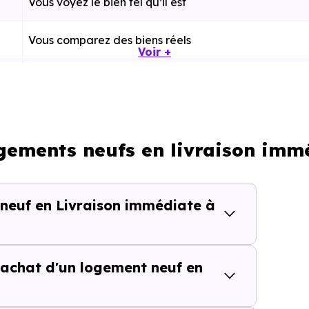
Vous voyez le bien tel qu’il est
Vous comparez des biens réels
Voir +
Plus rapide, moins d’incertitudes
Processus classique
ogements neufs en livraison imm
Possible plus rapidement
 neuf en Livraison immédiate à
lièrement adapté si vous avez une contrainte de calendri
achat d'un logement neuf en
tes de temps dans une rech