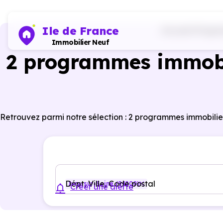
Ile de France
Accueil
Progra
Immobilier Neuf
2 programmes immobil
Retrouvez parmi notre sélection : 2 programmes immobilie
Dépt, Ville, Code postal
Ivry-sur-Seine (94200)
Créer une alerte