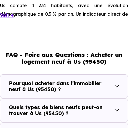
Us compte 1 331 habitants, avec une évolution
démographique de 0.3 % par an. Un indicateur direct de
Voir +
l'attractivité de la commune et du dynamisme de son
marché immobilier. La population se répartit entre 41.62 %
d'adultes (dont 71.2 % d'actifs), 24.12 % de seniors, 14.5 %
de jeunes et 19.76 % d'enfants. Un profil démographique
FAQ - Foire aux Questions : Acheter un
qui renseigne directement sur la demande locative locale
logement neuf à Us (95450)
et les typologies de biens les plus recherchées.
Côté cadre de vie, Us (95450) dispose de 0 commerces, 3
Pourquoi acheter dans l’immobilier
professions médicales et 2 établissements scolaires. Des
neuf à Us (95450) ?
équipements du quotidien qui constituent autant
d'arguments concrets pour habiter ou investir dans la
Quels types de biens neufs peut-on
commune.
trouver à Us (95450) ?