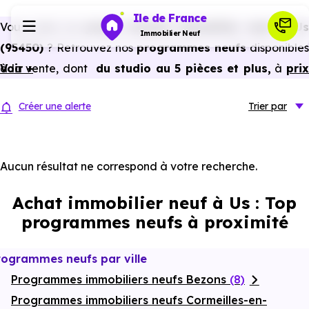
Ile de France
Vous avez un
projet d’achat immobilier neuf à Us
Immobilier Neuf
(95450)
? Retrouvez nos
programmes neufs
disponibles
à la vente, dont
Voir +
du studio au 5 pièces et plus,
à
pri
Programmes neufs
promoteur
et
sans frais d’agence
.
Créer une alerte
Trier
par
Selon les
programmes immobiliers neufs disponible
Habiter
à Us (95450)
, vous pouvez aussi bénéficier de
avantages du neuf :
PTZ, TVA réduite
dans certains cas
Aucun résultat ne correspond à votre recherche.
Investir
frais de notaire réduits, bonnes performances
Achat immobilier neuf à Us : Top
énergétiques, garanties constructeur, etc.
Actualités
programmes neufs à proximité
Ressources
rogrammes neufs par ville
Programmes immobiliers neufs Bezons
(8)
Financer
Programmes immobiliers neufs Cormeilles-en-