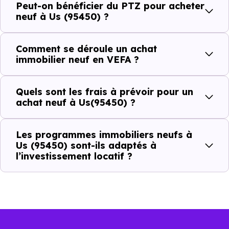
Peut-on bénéficier du PTZ pour acheter
Combien coûte un logement à Us (95450) ?
neuf à Us (95450) ?
C'est souvent la première question. Voici les repères de
Comment se déroule un achat
prix à connaître pour un achat immobilier à Us (95450) :
immobilier neuf en VEFA ?
Quels sont les frais à prévoir pour un
Prix
Prix
Prix
achat neuf à Us(95450) ?
minimum
moyen
maximum
Les programmes immobiliers neufs à
3 182 €
Us (95450) sont-ils adaptés à
Appartement
1 879 € /m²
5 581 € /m²
l’investissement locatif ?
/m²
2 777 €
Maison
1 862 € /m²
3 668 € /m²
/m²