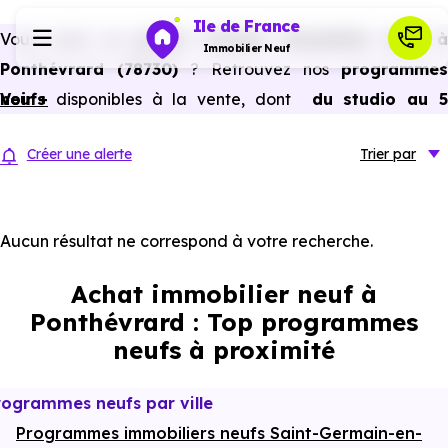
Ile de France
Vous avez un
projet d’achat immobilier neuf 
Immobilier Neuf
Ponthévrard (78730)
? Retrouvez nos
programmes
neufs
Voir +
disponibles à la vente, dont
du studio au 
Programmes neufs
pièces et plus,
à
prix promoteur
et
sans frais
Créer une alerte
Trier
par
d’agence
.
Habiter
Selon les
programmes immobiliers neufs disponible
à Ponthévrard (78730)
, vous pouvez aussi bénéficier des
Aucun résultat ne correspond à votre recherche.
Investir
avantages du neuf :
PTZ, TVA réduite
dans certains cas
Achat immobilier neuf à
frais de notaire réduits, bonnes performances
Actualités
Ponthévrard : Top programmes
énergétiques, garanties constructeur, etc.
neufs à proximité
Ressources
rogrammes neufs par ville
Programmes immobiliers neufs Saint-Germain-en-
Financer