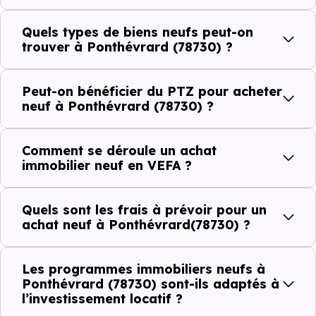
commerces, 0 professions médicales et 1 établissements
scolaires. Des équipements du quotidien qui constituent
Quels types de biens neufs peut-on
autant d'arguments concrets pour habiter ou investir
trouver à Ponthévrard (78730) ?
dans la commune.
Peut-on bénéficier du PTZ pour acheter
neuf à Ponthévrard (78730) ?
Combien coûte un logement à Ponthévrard
(78730) ?
Comment se déroule un achat
immobilier neuf en VEFA ?
C'est souvent la première question. Voici les repères de
prix à connaître pour un achat immobilier à Ponthévrard
Quels sont les frais à prévoir pour un
(78730) :
achat neuf à Ponthévrard(78730) ?
Les programmes immobiliers neufs à
Prix
Prix
Prix
Ponthévrard (78730) sont-ils adaptés à
minimum
moyen
maximum
l’investissement locatif ?