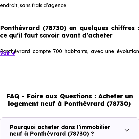
endroit, sans frais d'agence.
Ponthévrard (78730) en quelques chiffres :
ce qu'il faut savoir avant d'acheter
Ponthévrard compte 700 habitants, avec une évolution
Voir +
démographique de 2 % par an. Un indicateur direct de
l'attractivité de la commune et du dynamisme de son
marché immobilier. La population se répartit entre 45.14 %
d'adultes (dont 76.7 % d'actifs), 17.71 % de seniors, 12.14 %
FAQ - Foire aux Questions : Acheter un
de jeunes et 24.86 % d'enfants. Un profil démographique
logement neuf à Ponthévrard (78730)
qui renseigne directement sur la demande locative locale
et les typologies de biens les plus recherchées.
Pourquoi acheter dans l’immobilier
Côté cadre de vie, Ponthévrard (78730) dispose de 0
neuf à Ponthévrard (78730) ?