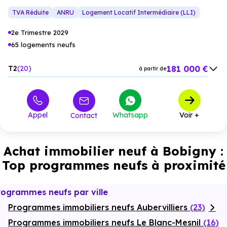
contrecollé, chauffage urbain collectif, placards d’entrée
prolongent les intérieurs et invitent à profiter de moments
intégrés avec portes coulissantes, salle de bain équipée,
privilégiés en famille ou entre amis.
TVA Réduite
ANRU
Logement Locatif Intermédiaire (LLI)
interphone et résidence sécurisée.
2e Trimestre 2029
65 logements neufs
181 000 €
T2
20
à partir de
276 398 €
T3
26
à partir de
315 071 €
T4
13
à partir de
Appel
Whatsapp
Voir +
Contact
334 408 €
T5
6
à partir de
Achat immobilier neuf à Bobigny :
Top programmes neufs à proximité
rogrammes neufs par ville
Programmes immobiliers neufs Aubervilliers
(23)
Programmes immobiliers neufs Le Blanc-Mesnil
(16)