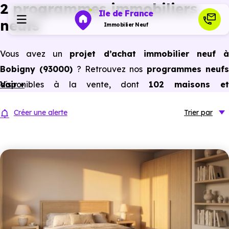
2 programmes immobiliers
Ile de France
neufs
Immobilier Neuf
Vous avez un
projet d’achat immobilier neuf 
Programmes neufs
Bobigny (93000)
? Retrouvez nos
programmes neuf
disponibles à la vente, dont
Voir +
102 maisons et
Habiter
appartements neufs du studio au 5 pièces et plus,
Créer une alerte
Trier
par
prix promoteur
et
sans frais d’agence
.
Investir
Selon les
programmes immobiliers neufs disponible
à Bobigny (93000)
, vous pouvez aussi bénéficier de
Actualités
avantages du neuf :
PTZ, TVA réduite
dans certains cas
frais de notaire réduits, bonnes performances
Ressources
énergétiques, garanties constructeur, etc.
Financer