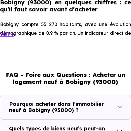
Bobigny (93000) en quelques chiffres : ce
qu'il faut savoir avant d'acheter
Bobigny compte 55 270 habitants, avec une évolution
démographique de 0.9 % par an. Un indicateur direct de
Voir +
l'attractivité de la commune et du dynamisme de son
marché immobilier. La population se répartit entre 38.14 %
d'adultes (dont 52.2 % d'actifs), 16.12 % de seniors, 22.17 %
de jeunes et 23.57 % d'enfants. Un profil démographique
FAQ - Foire aux Questions : Acheter un
qui renseigne directement sur la demande locative locale
logement neuf à Bobigny (93000)
et les typologies de biens les plus recherchées.
Côté cadre de vie, Bobigny (93000) dispose de 56
Pourquoi acheter dans l’immobilier
commerces, 72 professions médicales et 54
neuf à Bobigny (93000) ?
établissements scolaires. Des équipements du quotidien
qui constituent autant d'arguments concrets pour habiter
Quels types de biens neufs peut-on