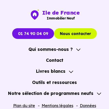
Ile de France
Point de comparaison
Dans l’ancien
Dans le 
Immobilier Neuf
Environ
2 
01 74 90 04 09
Nous contacter
Environ
7 à 8 %
soit une 
Frais de notaire
du prix d’achat
important
Qui sommes-nous ?
l’acquisiti
A propos
Contact
Possibilit
Notre Accompagnement
Livres blancs
Plus limitées selon
bénéficie
Notre Expertise
Guide de l'Achat immobilier neuf en VEFA
Aides à l’achat
le type de bien et
et de la
T
Outils et ressources
le projet
réduite
, 
Notre sélection de programmes neufs
conditions
Tous nos Programmes neufs
Plan du site
Mentions légales
Données
Logemen