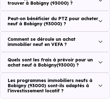
ou investir dans la commune.
trouver à Bobigny (93000) ?
Peut-on bénéficier du PTZ pour acheter
Combien coûte un logement à Bobigny
neuf à Bobigny (93000) ?
(93000) ?
Comment se déroule un achat
C'est souvent la première question. Voici les repères de
immobilier neuf en VEFA ?
prix à connaître pour un achat immobilier à Bobigny
(93000) :
Quels sont les frais à prévoir pour un
achat neuf à Bobigny(93000) ?
Prix
Prix
Prix
Les programmes immobiliers neufs à
minimum
moyen
maximum
Bobigny (93000) sont-ils adaptés à
l’investissement locatif ?
3 309 €
Appartement
2 276 € /m²
5 078 € /m²
/m²