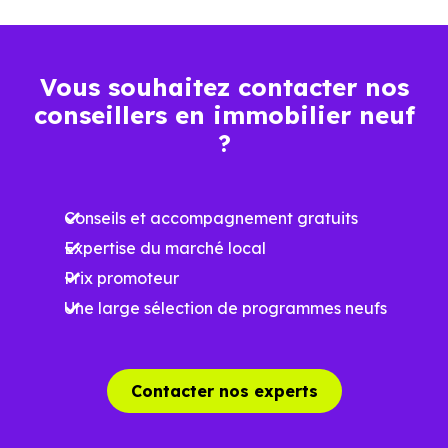
3 114 €
Maison
1 938 € /m²
4 979 € /m²
/m²
Vous souhaitez contacter nos
conseillers en immobilier neuf
Ces prix varient selon la localisation dans la commune, la
?
surface, les prestations et le stade d'avancement du
programme. Notre moteur de recherche vous permet
Conseils et accompagnement gratuits
d'explorer et de filtrer l'ensemble des programmes
Expertise du marché local
disponibles à Bobigny (93000) selon votre budget.
Prix promoteur
Le parc résidentiel de Bobigny (93000) se compose de 81
Une large sélection de programmes neufs
% d'appartements et 19 % de maisons, dont 0.8 % de
résidences secondaires.
Contacter nos experts
Avec 25.9 % de propriétaires et [[PourcentageLocataires]
% de locataires, Bobigny présente deux indicateurs