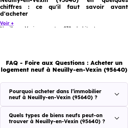
chiffres : ce qu'il faut savoir avant
d'acheter
Voir +
Neuilly-en-Vexin compte 238 habitants, avec une
évolution démographique de 3.3 % par an. Un indicateur
direct de l'attractivité de la commune et du dynamisme
de son marché immobilier. La population se répartit entre
FAQ - Foire aux Questions : Acheter un
49.58 % d'adultes (dont 81.8 % d'actifs), 16.81 % de
logement neuf à Neuilly-en-Vexin (95640)
seniors, 13.45 % de jeunes et 20.17 % d'enfants. Un profil
démographique qui renseigne directement sur la
demande locative locale et les typologies de biens les
Pourquoi acheter dans l’immobilier
plus recherchées.
neuf à Neuilly-en-Vexin (95640) ?
Côté cadre de vie, Neuilly-en-Vexin (95640) dispose de 0
Quels types de biens neufs peut-on
commerces, 0 professions médicales et 1 établissements
trouver à Neuilly-en-Vexin (95640) ?
scolaires. Des équipements du quotidien qui constituent