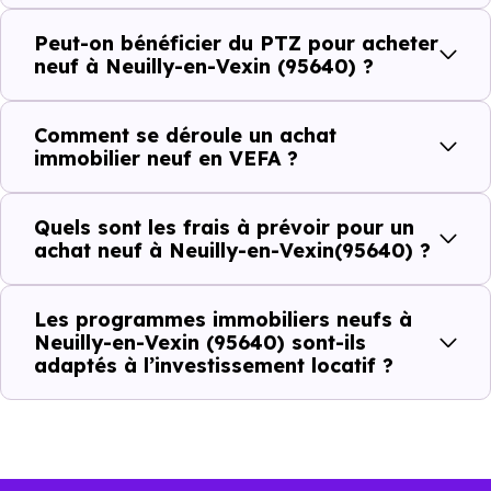
autant d'arguments concrets pour habiter ou investir
Peut-on bénéficier du PTZ pour acheter
dans la commune.
neuf à Neuilly-en-Vexin (95640) ?
Comment se déroule un achat
Combien coûte un logement à Neuilly-en-
immobilier neuf en VEFA ?
Vexin (95640) ?
C'est souvent la première question. Voici les repères de
Quels sont les frais à prévoir pour un
achat neuf à Neuilly-en-Vexin(95640) ?
prix à connaître pour un achat immobilier à Neuilly-en-
Vexin (95640) :
Les programmes immobiliers neufs à
Neuilly-en-Vexin (95640) sont-ils
adaptés à l’investissement locatif ?
Prix
Prix
Prix
minimum
moyen
maximum
2 886 €