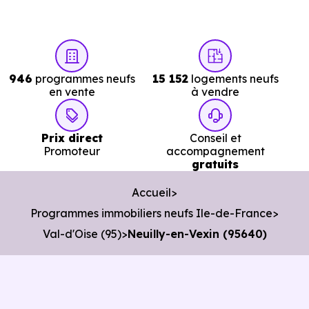
Avec 68.5 % de propriétaires et
[[PourcentageLocataires] % de locataires, Neuilly-en-
Vexin présente deux indicateurs complémentaires : un
946
programmes neufs
15 152
logements neufs
marché de l'accession et un potentiel locatif à prendre en
en vente
à vendre
compte, pour tout projet d'investissement ou d'achat de
résidence principale..
Prix direct
Conseil et
Promoteur
accompagnement
gratuits
Acheter dans le neuf ou dans l’ancien à
Neuilly-en-Vexin (95640) : comparer au-
Accueil
delà du prix au m²
Programmes immobiliers neufs Ile-de-France
Val-d'Oise (95)
Neuilly-en-Vexin (95640)
À première vue, le
prix au m² d’un logement neuf à
Neuilly-en-Vexin (95640)
peut sembler plus élevé que
celui d’un bien ancien. Pourtant, ce chiffre seul ne suffit
pas à évaluer le vrai coût d’un achat immobilier. Pour