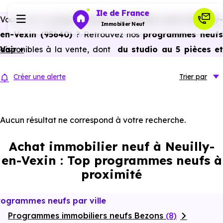
Ile de France
Vous avez un
projet d’achat immobilier neuf à Neuilly-
Immobilier Neuf
en-Vexin (95640)
? Retrouvez nos
programmes neuf
disponibles à la vente, dont
Voir +
du studio au 5 pièces e
Programmes neufs
plus,
à
prix promoteur
et
sans frais d’agence
.
Créer une alerte
Trier
par
Selon les
programmes immobiliers neufs disponible
Habiter
à Neuilly-en-Vexin (95640)
, vous pouvez auss
bénéficier des avantages du neuf :
PTZ, TVA réduite
Aucun résultat ne correspond à votre recherche.
Investir
dans certains cas, frais de notaire réduits, bonnes
Achat immobilier neuf à Neuilly-
performances énergétiques, garanties constructeur, etc.
Actualités
en-Vexin : Top programmes neufs à
proximité
Ressources
rogrammes neufs par ville
Programmes immobiliers neufs Bezons
Financer
(8)