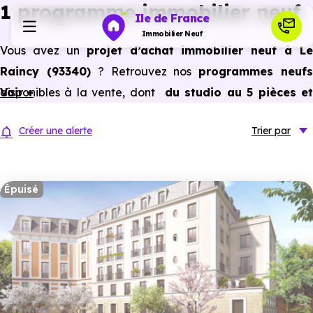
1 programme immobilier neuf
Ile de France
Immobilier Neuf
Vous avez un
projet d’achat immobilier neuf à Le
Raincy (93340)
? Retrouvez nos
programmes neuf
Programmes neufs
disponibles à la vente, dont
Voir +
du studio au 5 pièces e
plus,
à
prix promoteur
et
sans frais d’agence
.
Habiter
Créer une alerte
Trier
par
Selon les
programmes immobiliers neufs disponible
à Le Raincy (93340)
, vous pouvez aussi bénéficier des
Investir
avantages du neuf :
PTZ, TVA réduite
dans certains cas
Épuisé
frais de notaire réduits, bonnes performances
Actualités
énergétiques, garanties constructeur, etc.
Ressources
Financer