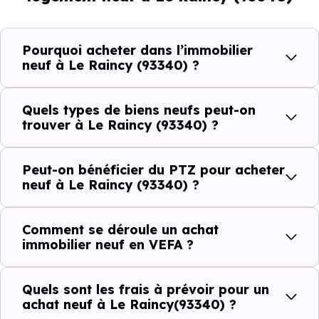
et les typologies de biens les plus recherchées.
Côté cadre de vie, Le Raincy (93340) dispose de 55
Pourquoi acheter dans l’immobilier
commerces, 85 professions médicales et 20
neuf à Le Raincy (93340) ?
établissements scolaires. Des équipements du quotidien
qui constituent autant d'arguments concrets pour habiter
Quels types de biens neufs peut-on
ou investir dans la commune.
trouver à Le Raincy (93340) ?
Peut-on bénéficier du PTZ pour acheter
Combien coûte un logement à Le Raincy
neuf à Le Raincy (93340) ?
(93340) ?
Comment se déroule un achat
C'est souvent la première question. Voici les repères de
immobilier neuf en VEFA ?
prix à connaître pour un achat immobilier à Le Raincy
(93340) :
Quels sont les frais à prévoir pour un
achat neuf à Le Raincy(93340) ?