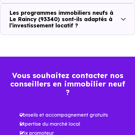
Prix
Prix
Prix
Les programmes immobiliers neufs à
minimum
moyen
maximum
Le Raincy (93340) sont-ils adaptés à
l’investissement locatif ?
4 047 €
Appartement
2 714 € /m²
5 703 € /m²
/m²
4 361 €
Maison
2 790 € /m²
6 798 € /m²
/m²
Vous souhaitez contacter nos
conseillers en immobilier neuf
Ces prix varient selon la localisation dans la commune, la
?
surface, les prestations et le stade d'avancement du
programme. Notre moteur de recherche vous permet
Conseils et accompagnement gratuits
d'explorer et de filtrer l'ensemble des programmes
Expertise du marché local
disponibles à Le Raincy (93340) selon votre budget.
Prix promoteur