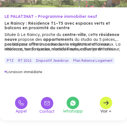
LE PALATINAT - Programme immobilier neuf
Le Raincy : Résidence T1–T5 avec espaces verts et
balcons en proximité du centre
Située à Le Raincy, proche du
centre-ville
, cette
résidence
neuve
propose des
appartements
du studio au 5 pièces,
pensés pour offrir un cadre de vie moderne et chaleureux. La
Les balcons offrent une vue sur la végétation et la cour
résidence, sur 5 niveaux, s’articule autour d’un jardin intérieur,
intérieure, tandis que les massifs fleuris, arbustes et haies
pour des moments de détente.
taillées renforcent l’ambiance bucolique. Un emplacement
stratégique pour les jeunes actifs ou les investisseurs
PTZ
RT 2012
Dispositif Jeanbrun
Plan Relance Logement
recherchant un habitat neuf bien desservi.
Livraison immédiate
Appel
Whatsapp
Voir +
Contact