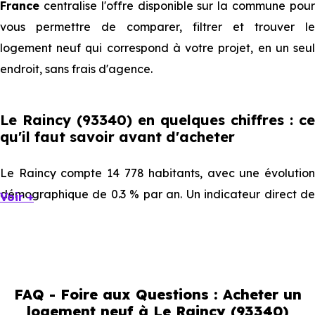
France
centralise l'offre disponible sur la commune pour
vous permettre de comparer, filtrer et trouver le
logement neuf qui correspond à votre projet, en un seul
endroit, sans frais d'agence.
Le Raincy (93340) en quelques chiffres : ce
qu'il faut savoir avant d'acheter
Le Raincy compte 14 778 habitants, avec une évolution
démographique de 0.3 % par an. Un indicateur direct de
Voir +
l'attractivité de la commune et du dynamisme de son
marché immobilier. La population se répartit entre 40.5 %
d'adultes (dont 71.3 % d'actifs), 21.72 % de seniors, 19.08 %
de jeunes et 18.7 % d'enfants. Un profil démographique
FAQ - Foire aux Questions : Acheter un
qui renseigne directement sur la demande locative locale
logement neuf à Le Raincy (93340)