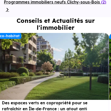
Programmes immobiliers neufs Clichy-sous-Bois
(2)
Conseils et Actualités sur
l'immobilier
co-habitat
Des espaces verts en copropriété pour se
rafraîchir en Île-de-France : un atout anti