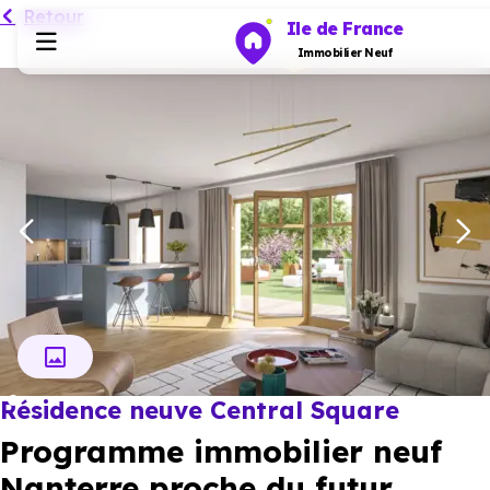
Retour
Ile de France
Immobilier Neuf
Programmes neufs
Habiter
Investir
Actualités
Résidence neuve Central Square
Ressources
Programme immobilier neuf
Financer
Nanterre proche du futur