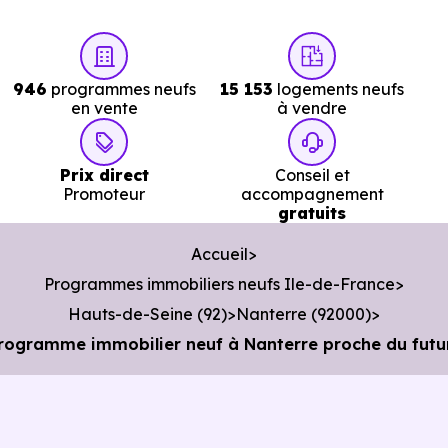
Services :
946
programmes neufs
15 153
logements neufs
en vente
à vendre
Police :
Commissariat de police de Rueil-Malmaison
3.1 km, soit 6 min en voiture ou à 2.6 km, soit 31 min à
Prix direct
Conseil et
pied
.
Promoteur
accompagnement
gratuits
Poste :
La Poste Centre
à 775 m, soit 2 min en voitur
Accueil
ou à 342 m, soit 4 min à pied
.
Programmes immobiliers neufs Ile-de-France
Bibliothèque :
Médiathèque Flora Tristan
à 657 m, soit
Hauts-de-Seine (92)
Nanterre (92000)
2 min en voiture ou à 236 m, soit 3 min à pied
.
Programme immobilier neuf à Nanterre proche du futu