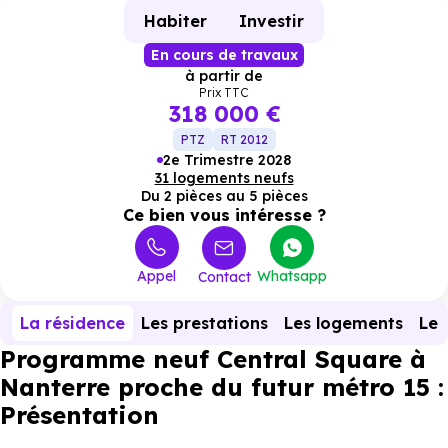
Habiter
Investir
En cours de travaux
à partir de
Prix TTC
318 000 €
PTZ
RT 2012
2e Trimestre 2028
31 logements neufs
Du 2 pièces au 5 pièces
Ce bien vous intéresse ?
Appel
Whatsapp
Contact
La résidence
Les prestations
Les logements
Le 
Programme neuf Central Square à
Nanterre proche du futur métro 15 :
Présentation