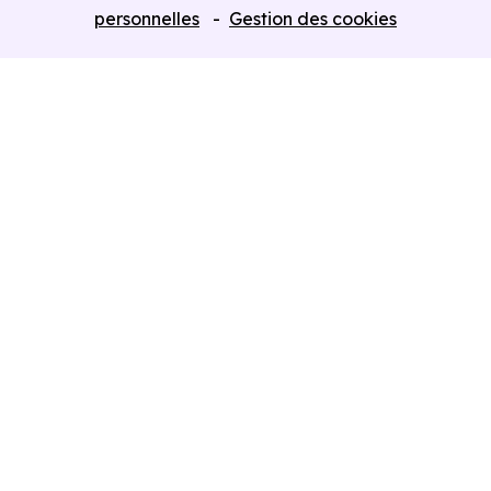
Programmes neufs Dispositif Jeanbrun
personnelles
Gestion des cookies
Retour