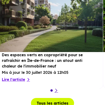
soit 3 min en voiture ou à 1.5 km, soit 19 min à pied
.
Pharmacie :
Pharmacie Belle Place
à 142 m, soit 0 min
en voiture ou à 142 m, soit 2 min à pied
.
Loisirs :
Parcs :
Square de l'Union
à 296 m, soit 1 min en voiture
ou à 296 m, soit 4 min à pied
.
Des espaces verts en copropriété pour se
rafraîchir en Île-de-France : un atout anti
Sport :
Basic Fit
à 149 m, soit 0 min en voiture ou à 149
chaleur de l'immobilier neuf
m, soit 2 min à pied
.
Mis à jour le 30 juillet 2026 à 12h05
Cinéma :
Theatre Paul Eluard
à 2.5 km, soit 4 min en
Lire l'article
voiture ou à 2 km, soit 24 min à pied
.
Théâtre :
Théâtre de Sartrouville centre dramatique
national
à 2.2 km, soit 4 min en voiture ou à 2.2 km,
Tous les articles