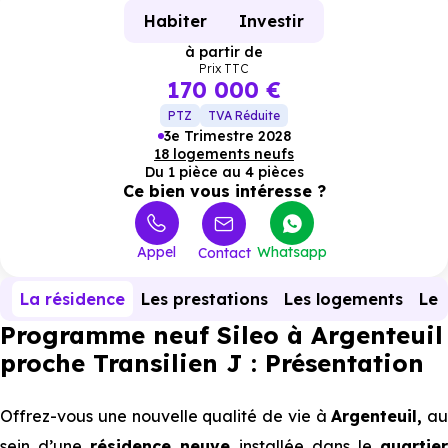
Habiter
Investir
à partir de
Prix TTC
170 000 €
PTZ
TVA Réduite
3e Trimestre 2028
18 logements neufs
Du 1 pièce au 4 pièces
Ce bien vous intéresse ?
Appel
Whatsapp
Contact
La résidence
Les prestations
Les logements
Le 
Programme neuf Sileo à Argenteuil
proche Transilien J : Présentation
Offrez-vous une nouvelle qualité de vie à
Argenteuil,
au
sein d’une
résidence neuve
installée dans le
quartie