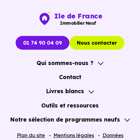
m, soit 1 min en voiture ou à 320 m, soit 4 min à pied
.
Ile de France
Immobilier Neuf
01 74 90 04 09
Nous contacter
Qui sommes-nous ?
A propos
Contact
Notre Accompagnement
Livres blancs
Notre Expertise
Guide de l'Achat immobilier neuf en VEFA
Outils et ressources
Notre sélection de programmes neufs
Tous nos Programmes neufs
Plan du site
Mentions légales
Données