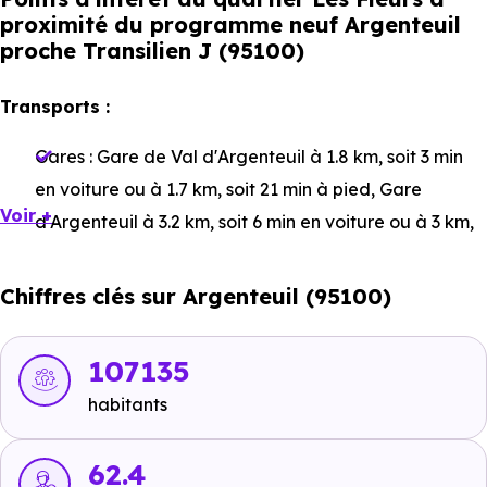
proximité du programme neuf Argenteuil
proche Transilien J (95100)
Transports :
Gares :
Gare de Val d'Argenteuil
à 1.8 km, soit 3 min
en voiture ou à 1.7 km, soit 21 min à pied
,
Gare
Voir +
d'Argenteuil
à 3.2 km, soit 6 min en voiture ou à 3 km,
soit 37 min à pied
,
Gare de le Stade
à 5 km, soit 8 min
en voiture ou à 3.4 km, soit 41 min à pied
.
Chiffres clés sur Argenteuil (95100)
Bus :
Ligne 9 : Les Champioux
à 34 m, soit 0 min en
voiture ou à 34 m, soit 0 min à pied
,
Ligne 9 : Lycée
107135
Jean Jaurès
à 208 m, soit 0 min en voiture ou à 208
habitants
m, soit 3 min à pied
.
Tramway :
62.4
Ligne 2 : Pont de Bezons
à 3.4 km, soit 5