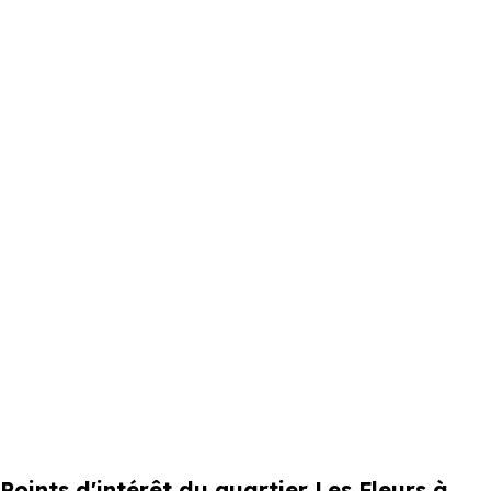
Points d'intérêt du quartier Les Fleurs à