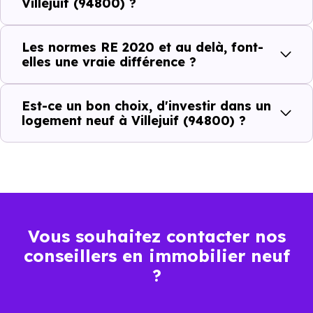
Villejuif (94800) ?
Isolations thermiques
Les normes RE 2020 et au delà, font-
et phoniques
elles une vraie différence ?
Confort en toute
saison
Est-ce un bon choix, d'investir dans un
logement neuf à Villejuif (94800) ?
Économies
mensuelles sur les
BBC, RT2012, RE2020
factures
Plus grande
luminosité
Vous souhaitez contacter nos
Espaces ouverts
conseillers en immobilier neuf
…
?
Meilleures exigences