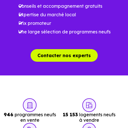
à la construction
Conseils et accompagnement gratuits
Expertise du marché local
Performances
Prix promoteur
énergétiques
Une large sélection de programmes neufs
améliorées
RE2025 et RE2031
Impact
environnemental
Contacter nos experts
réduit
…
Un projet immobilier qui se construit aussi
à l’échelle locale
946
programmes neufs
15 153
logements neufs
Acheter un bien immobilier à
Villejuif (94800)
ne se
en vente
à vendre
résume pas à choisir un programme. C’est aussi