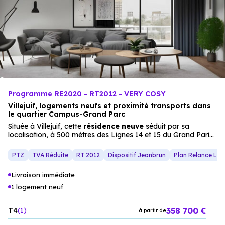
Programme RE2020 - RT2012 - VERY COSY
Villejuif, logements neufs et proximité transports dans
le quartier Campus-Grand Parc
Située à Villejuif, cette
résidence neuve
séduit par sa
localisation, à 500 mètres des Lignes 14 et 15 du Grand Paris
Express, et son intégration dans le quartier Campus-Grand
Parc. Les
appartements
(du studio au 5 pièces) offrent des
PTZ
TVA Réduite
RT 2012
Dispositif Jeanbrun
Plan Relance Lo
espaces lumineux et des prestations haut de gamme (salle de
bain équipée, résidence sécurisée, stationnement en sous-
Livraison immédiate
sol), tandis que les extérieurs (balcon, terrasse) invitent à la
détente. Un projet idéal pour une résidence principale ou un
1 logement neuf
investissement immobilier
, dans un environnement alliant
qualité de vie
et accessibilité.
358 700 €
T4
1
à partir de