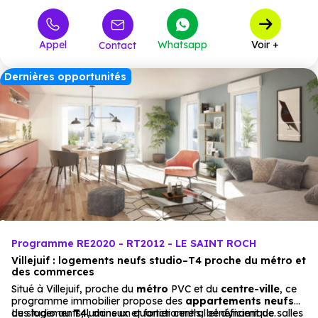
Appel
Whatsapp
Voir +
Contact
Dernières opportunités
Programme RE2020 - RT2012 - LE SAINT ROCH
Villejuif : logements neufs studio–T4 proche du métro et
des commerces
Situé à Villejuif, proche du
métro
PVC et du
centre-ville
, ce
programme immobilier propose des
appartements
neufs
du studio au
Les logements, lumineux et fonctionnels, bénéficient de salles
T4
, dans un quartier central et dynamique.