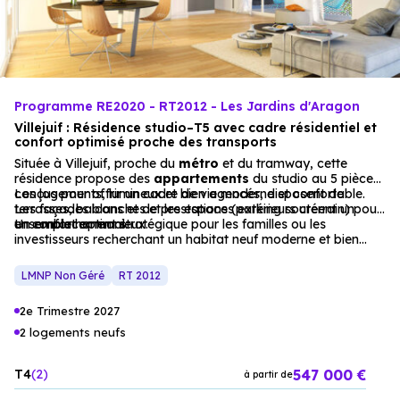
Programme RE2020 - RT2012 - Les Jardins d'Aragon
Villejuif : Résidence studio–T5 avec cadre résidentiel et
confort optimisé proche des transports
Située à Villejuif, proche du
métro
et du tramway, cette
résidence propose des
appartements
du studio au 5 pièces,
conçus pour offrir un cadre de vie moderne et confortable.
Les logements, lumineux et bien agencés, disposent de
Les façades blanches et les espaces extérieurs créent un
terrasses, balcons et de prestations (parking souterrain) pour
ensemble harmonieux.
un confort optimal.
Un emplacement stratégique pour les familles ou les
investisseurs recherchant un habitat neuf moderne et bien
desservi.
LMNP Non Géré
RT 2012
2e Trimestre 2027
2 logements neufs
547 000 €
T4
2
à partir de