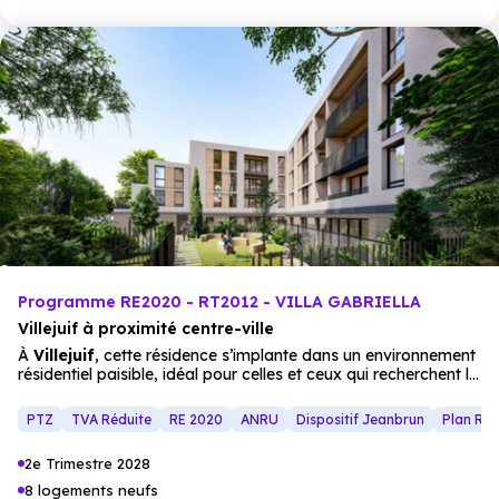
Programme RE2020 - RT2012 - VILLA GABRIELLA
Villejuif à proximité centre-ville
À
Villejuif
, cette résidence s’implante dans un environnement
résidentiel paisible, idéal pour celles et ceux qui recherchent le
calme sans renoncer à la
proximité
des services. Le
programme se situe à moins de 10 minutes à pied des
PTZ
TVA Réduite
RE 2020
ANRU
Dispositif Jeanbrun
Plan Re
commerces
, des établissements scolaires et des stations de
métro, offrant une organisation quotidienne simple et fluide.
2e Trimestre 2028
La résidence de standing se distingue par son écriture
architecturale contemporaine et élégante. Elle propose 28
8 logements neufs