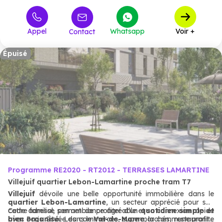
Appel
Whatsapp
Voir +
Contact
Épuisé
Programme RE2020 - RT2012 - TERRASSES LAMARTINE
Villejuif quartier Lebon-Lamartine proche tram T7
Villejuif
dévoile une belle opportunité immobilière dans le
quartier Lebon-Lamartine
, un secteur apprécié pour son
cadre familial, son ambiance agréable et sa connexion rapide
Cette adresse permet de profiter d’un
quotidien simple et
avec Paris. Située dans le
bien organisé.
Les commerces, supermarchés, restaurants,
Val-de-Marne
, la commune profite