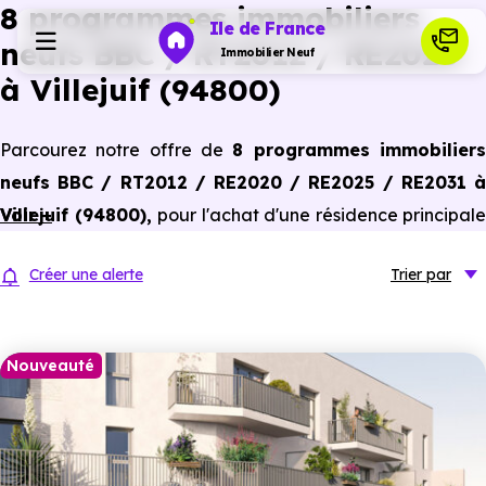
8 programmes immobiliers
Ile de France
neufs BBC / RT2012 / RE2020
Immobilier Neuf
à Villejuif (94800)
Programmes neufs
Parcourez notre offre de
8 programmes immobilier
neufs BBC / RT2012 / RE2020 / RE2025 / RE2031 à
Habiter
Villejuif (94800)
Voir +
,
pour l'achat d'une résidence principale
ou un investissement locatif, conforme aux dernières
Investir
Créer une alerte
Trier
par
normes de performances énergétiques, pour un gain
d'économies dans le neuf.
Actualités
Nouveauté
Ressources
Financer