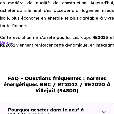
en matière de qualité de construction. Aujourd’hui,
acheter dans le neuf, c’est accéder à un logement mieux
isolé, plus économe en énergie et plus agréable à vivre
toute l’année.
Cette évolution ne s’arrête pas là. Les caps
RE2025
e
Voir +
RE2031
viennent renforcer cette dynamique, en intégrant
des exigences encore plus poussées sur l’impact
environnemental et le confort thermique. À terme, ces
normes vont continuer à transformer le marché
immobilier, en valorisant les biens les plus performants.
FAQ - Questions fréquentes : normes
énergétiques BBC / RT2012 / RE2020 à
En résumé :
Villejuif (94800)
Normes énergétiques de
Avantages au quotidien
Pourquoi acheter dans le neuf à
l’immobilier neuf