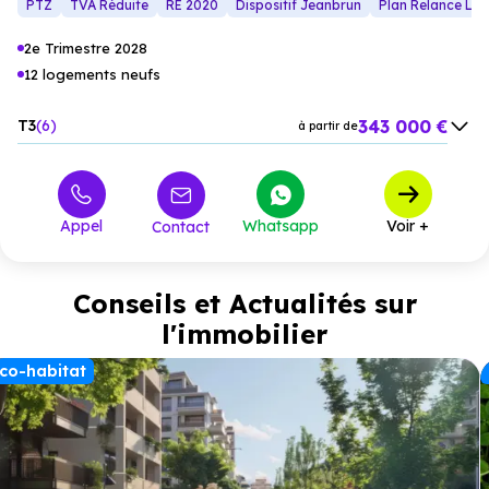
PTZ
TVA Réduite
RE 2020
Dispositif Jeanbrun
Plan Relance Lo
2e Trimestre 2028
12 logements neufs
343 000 €
T3
6
à partir de
406 291 €
T4
6
à partir de
Appel
Whatsapp
Voir +
Contact
Conseils et Actualités sur
l'immobilier
co-habitat