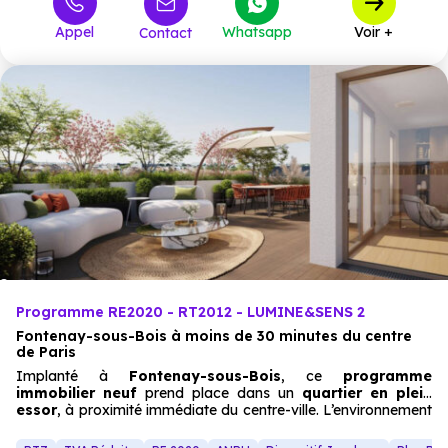
581 000 €
T4
1
à partir de
Appel
Whatsapp
Voir +
Contact
Programme RE2020 - RT2012 - LUMINE&SENS 2
Fontenay-sous-Bois à moins de 30 minutes du centre
de Paris
Implanté à
Fontenay-sous-Bois
, ce
programme
immobilier neuf
prend place dans un
quartier
en plein
essor
, à proximité immédiate du centre-ville. L’environnement
séduit par sa
vitalité
et son
confort de vie
, avec la
présence de nombreux commerces, d’équipements publics