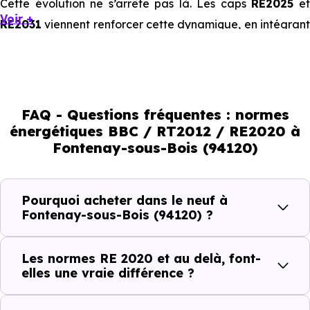
Cette évolution ne s’arrête pas là. Les caps
RE2025
e
Voir +
RE2031
viennent renforcer cette dynamique, en intégrant
des exigences encore plus poussées sur l’impact
environnemental et le confort thermique. À terme, ces
normes vont continuer à transformer le marché
immobilier, en valorisant les biens les plus performants.
FAQ - Questions fréquentes : normes
énergétiques BBC / RT2012 / RE2020 à
En résumé :
Fontenay-sous-Bois (94120)
Normes énergétiques de
Avantages au quotidien
Pourquoi acheter dans le neuf à
l’immobilier neuf
Fontenay-sous-Bois (94120) ?
Isolations thermiques
Les normes RE 2020 et au delà, font-
et phoniques
elles une vraie différence ?
Confort en toute
saison