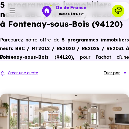
5 programmes immobiliers
Ile de France
neufs BBC / RT2012 / RE2020
Immobilier Neuf
à Fontenay-sous-Bois (94120)
Programmes neufs
Parcourez notre offre de
5 programmes immobiliers
neufs BBC / RT2012 / RE2020 / RE2025 / RE2031 à
Habiter
Fontenay-sous-Bois (94120)
Voir +
,
pour l'achat d'une
résidence principale ou un investissement locatif,
Investir
Créer une alerte
Trier
par
conforme aux dernières normes de performances
énergétiques, pour un gain d'économies dans le neuf.
Actualités
Ressources
Financer