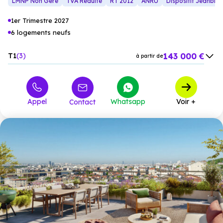
LMNP Non Géré
TVA Réduite
RT 2012
ANRU
Dispositif Jeanbru
1er Trimestre 2027
6 logements neufs
143 000 €
T1
3
à partir de
265 999 €
T2
2
à partir de
406 000 €
T4
1
à partir de
Appel
Whatsapp
Voir +
Contact