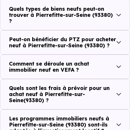
Côté cadre de vie, Pierrefitte-sur-Seine (93380) dispose
Quels types de biens neufs peut-on
de 36 commerces, 42 professions médicales et 20
trouver à Pierrefitte-sur-Seine (93380)
?
établissements scolaires. Des équipements du quotidien
qui constituent autant d'arguments concrets pour habiter
Peut-on bénéficier du PTZ pour acheter
ou investir dans la commune.
neuf à Pierrefitte-sur-Seine (93380) ?
Combien coûte un logement à Pierrefitte-
Comment se déroule un achat
sur-Seine (93380) ?
immobilier neuf en VEFA ?
C'est souvent la première question. Voici les repères de
Quels sont les frais à prévoir pour un
prix à connaître pour un achat immobilier à Pierrefitte-
achat neuf à Pierrefitte-sur-
Seine(93380) ?
sur-Seine (93380) :
Les programmes immobiliers neufs à
Pierrefitte-sur-Seine (93380) sont-ils
Prix
Prix
Prix