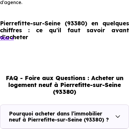
d'agence.
Pierrefitte-sur-Seine (93380) en quelques
chiffres : ce qu'il faut savoir avant
d'acheter
Voir +
Pierrefitte-sur-Seine compte 32 379 habitants, avec une
évolution démographique de 1.5 % par an. Un indicateur
direct de l'attractivité de la commune et du dynamisme
FAQ - Foire aux Questions : Acheter un
de son marché immobilier. La population se répartit entre
logement neuf à Pierrefitte-sur-Seine
39.31 % d'adultes (dont 55.4 % d'actifs), 16.02 % de seniors,
(93380)
21.34 % de jeunes et 23.34 % d'enfants. Un profil
démographique qui renseigne directement sur la
demande locative locale et les typologies de biens les
Pourquoi acheter dans l’immobilier
neuf à Pierrefitte-sur-Seine (93380) ?
plus recherchées.