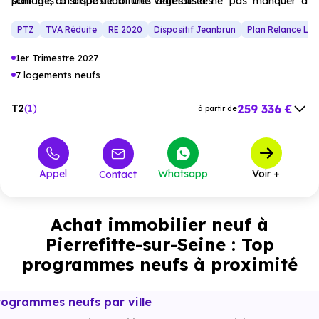
partage, ainsi que de toitures végétalisées.
sont mis à disposition. Une adresse à ne pas manquer à
Pierrefitte-sur-Seine.
PTZ
TVA Réduite
RE 2020
Dispositif Jeanbrun
Plan Relance Lo
1er Trimestre 2027
7 logements neufs
259 336 €
T2
1
à partir de
278 332 €
T3
6
à partir de
Appel
Whatsapp
Voir +
Contact
Achat immobilier neuf à
Pierrefitte-sur-Seine : Top
programmes neufs à proximité
rogrammes neufs par ville