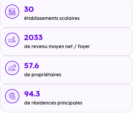
pied
,
Ligne E : Gagny
à 1.4 km, soit 3 min en voiture ou
30
à 1 km, soit 13 min à pied
.
établissements scolaires
Autoroutes :
A103 - Sortie Villemomble
à 3.7 km, soit 4
min en voiture ou à 3.5 km, soit 43 min à pied
,
A86 -
2033
Sortie 16
à 6.6 km, soit 7 min en voiture ou à 5.4 km,
de revenu moyen net / foyer
soit 1h 05 min à pied
,
A103 - Sortie Echangeur
A103/A3
à 13.9 km, soit 15 min en voiture ou à 5.3 km,
57.6
soit 1h 03 min à pied
.
de propriétaires
94.3
Ecoles :
de résidences principales
Crèche :
Arc-en-Ciel
à 284 m, soit 1 min en voiture ou à 251
m, soit 3 min à pied
.