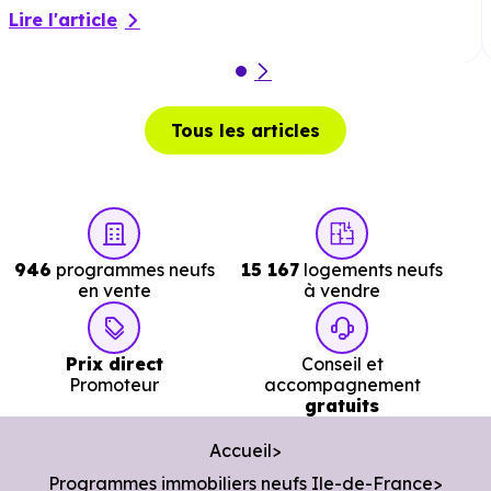
Lire l'article
Cinéma :
La Fauvette
à 3.3 km, soit 5 min en voiture
ou à 2.6 km, soit 32 min à pied
.
Théâtre :
Théâtre Georges Simenon
à 5.2 km, soit 6
Tous les articles
min en voiture ou à 4.6 km, soit 55 min à pied
.
Musée :
Griffe d'Artiste
à 1.8 km, soit 3 min en voiture
ou à 1.7 km, soit 21 min à pied
.
Restaurant :
Mange ta Crêpe
à 252 m, soit 1 min en
946
programmes neufs
15 167
logements neufs
voiture ou à 172 m, soit 2 min à pied
.
en vente
à vendre
Prix direct
Conseil et
Services :
Promoteur
accompagnement
gratuits
Police :
Commissariat de police du Raincy
à 2.1 km
Accueil
soit 4 min en voiture ou à 2 km, soit 25 min à pied
.
Programmes immobiliers neufs Ile-de-France