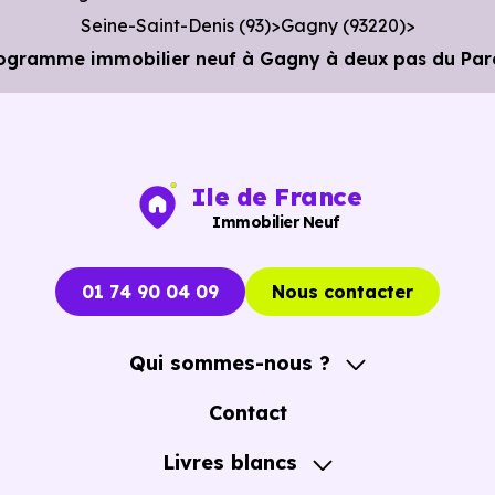
Poste :
La Poste Clichy Sous Bois
à 2.2 km, soit 4 mi
Seine-Saint-Denis (93)
Gagny (93220)
en voiture ou à 2 km, soit 25 min à pied
.
ogramme immobilier neuf à Gagny à deux pas du Parc
Bibliothèque :
Mediatheque Municipale
à 1.8 km, soi
2 min en voiture ou à 1.6 km, soit 20 min à pied
.
Ile de France
Immobilier Neuf
01 74 90 04 09
Nous contacter
Qui sommes-nous ?
A propos
Contact
Notre Accompagnement
Livres blancs
Notre Expertise