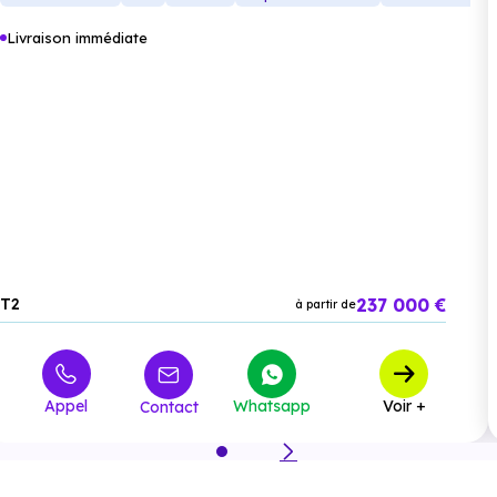
Supérieur :
Livraison immédiate
Lycée Clemenceau
à 1.9 km, soit 3 min en voiture
ou à 1.7 km, soit 20 min à pied
.
Commerces :
Supermarché :
Lidl Neuilly s/Marne Schumann
à 1.7
km, soit 3 min en voiture ou à 1.6 km, soit 19 min à
237 000 €
T2
à partir de
pied
.
Supérette :
Franprix Gagny
à 1.7 km, soit 3 min en
voiture ou à 1.3 km, soit 15 min à pied
.
Appel
Whatsapp
Voir +
Contact
Boulangerie :
les de sucreries
à 322 m, soit 1 min en
voiture ou à 216 m, soit 3 min à pied
.