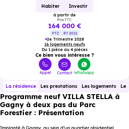
Habiter
Investir
à partir de
Prix TTC
164 000 €
PTZ
RT 2012
2e Trimestre 2028
16 logements neufs
Du 1 pièce au 4 pièces
Ce bien vous intéresse ?
Appel
Whatsapp
Contact
La résidence
Les prestations
Les logements
Le 
Programme neuf VILLA STELLA à
Gagny à deux pas du Parc
Forestier : Présentation
Implanté à Gagny, au sein d’un quartier résidentiel