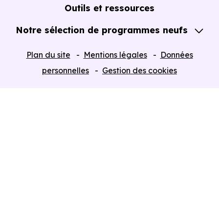
Guide de l'Achat immobilier neuf en VEFA
Outils et ressources
Notre sélection de programmes neufs
Tous nos Programmes neufs
Plan du site
Mentions légales
Données
Programmes neufs Dispositif Jeanbrun
personnelles
Gestion des cookies
Retour