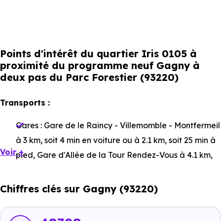
Points d'intérêt du quartier Iris 0105 à
proximité du programme neuf Gagny à
deux pas du Parc Forestier (93220)
Transports :
Gares :
Gare de le Raincy - Villemomble - Montfermeil
à 3 km, soit 4 min en voiture ou à 2.1 km, soit 25 min à
Voir +
pied
,
Gare d'Allée de la Tour Rendez-Vous
à 4.1 km,
soit 6 min en voiture ou à 3.1 km, soit 37 min à pied
,
Gare de Gagny
à 1 km, soit 2 min en voiture ou à 832
Chiffres clés sur Gagny (93220)
m, soit 10 min à pied
.
Bus :
Ligne 221 : Charles de Gaulle
à 182 m, soit 0 min