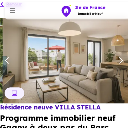
Retour
Ile de France
Immobilier Neuf
Programmes neufs
Habiter
Investir
Actualités
Résidence neuve VILLA STELLA
Ressources
Programme immobilier neuf
Financer
Gagny à deux pas du Parc