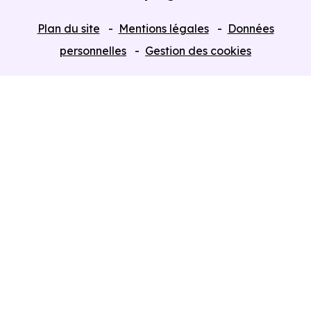
Tous nos Programmes neufs
Plan du site
Mentions légales
Données
Programmes neufs Dispositif Jeanbrun
personnelles
Gestion des cookies
Retour