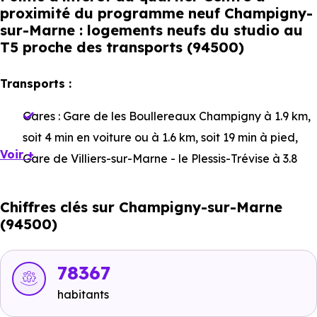
proximité du programme neuf Champigny-
sur-Marne : logements neufs du studio au
T5 proche des transports (94500)
Transports :
Gares :
Gare de les Boullereaux Champigny
à 1.9 km,
soit 4 min en voiture ou à 1.6 km, soit 19 min à pied
,
Voir +
Gare de Villiers-sur-Marne - le Plessis-Trévise
à 3.8
km, soit 6 min en voiture ou à 3.6 km, soit 43 min à
pied
,
Gare de Nogent - le Perreux
à 3.3 km, soit 6 min
Chiffres clés sur Champigny-sur-Marne
(94500)
en voiture ou à 3.2 km, soit 39 min à pied
.
Bus :
Ligne 208a - Ligne 208b - Ligne 108 - Ligne 110
78367
- Ligne N33 : Guittard
à 15 m, soit 0 min en voiture ou
à 15 m, soit 0 min à pied
.
habitants