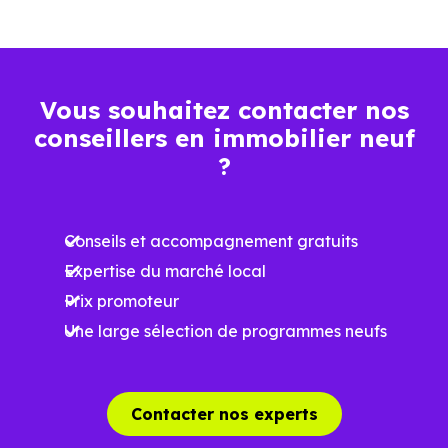
factures
Plus grande
luminosité
Vous souhaitez contacter nos
Espaces ouverts
conseillers en immobilier neuf
…
?
Meilleures exigences
à la construction
Conseils et accompagnement gratuits
Expertise du marché local
Performances
Prix promoteur
énergétiques
Une large sélection de programmes neufs
améliorées
RE2025 et RE2031
Impact
environnemental
Contacter nos experts
réduit