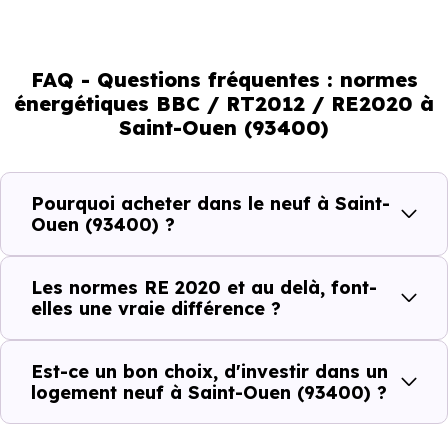
environnemental et le confort thermique. À terme, ces
normes vont continuer à transformer le marché
immobilier, en valorisant les biens les plus performants.
FAQ - Questions fréquentes : normes
énergétiques BBC / RT2012 / RE2020 à
En résumé :
Saint-Ouen (93400)
Normes énergétiques de
Avantages au quotidien
Pourquoi acheter dans le neuf à Saint-
l’immobilier neuf
Ouen (93400) ?
Isolations thermiques
Les normes RE 2020 et au delà, font-
et phoniques
elles une vraie différence ?
Confort en toute
saison
Est-ce un bon choix, d'investir dans un
logement neuf à Saint-Ouen (93400) ?
Économies
mensuelles sur les
BBC, RT2012, RE2020