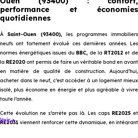
Ouen (93400) : confort,
performance et économies
quotidiennes
À
Saint-Ouen (93400),
les programmes immobiliers
neufs ont fortement évolué ces dernières années. Les
normes énergétiques issues du
BBC,
de la
RT2012
et d
la
RE2020
ont permis de faire un véritable bond en avan
en matière de qualité de construction. Aujourd’hui,
acheter dans le neuf, c’est accéder à un logement mieux
isolé, plus économe en énergie et plus agréable à vivre
toute l’année.
Cette évolution ne s’arrête pas là. Les caps
RE2025
e
Voir +
RE2031
viennent renforcer cette dynamique, en intégrant
des exigences encore plus poussées sur l’impact