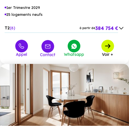
1er Trimestre 2029
25 logements neufs
384 754 €
T2
6
à partir de
456 970 €
T3
16
à partir de
663 321 €
T4
3
à partir de
Appel
Whatsapp
Voir +
Contact