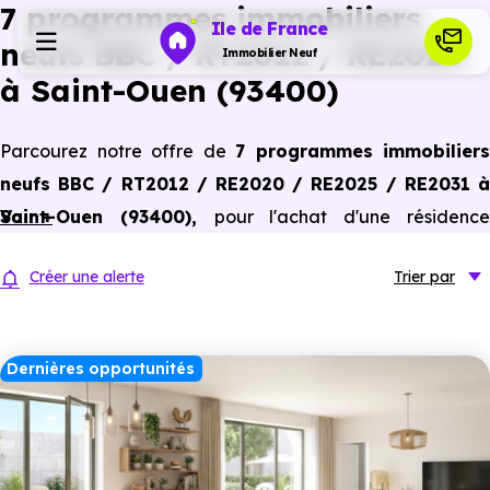
7 programmes immobiliers
Ile de France
neufs BBC / RT2012 / RE2020
Immobilier Neuf
à Saint-Ouen (93400)
Programmes neufs
Parcourez notre offre de
7 programmes immobiliers
neufs BBC / RT2012 / RE2020 / RE2025 / RE2031 à
Habiter
Saint-Ouen (93400)
Voir +
,
pour l'achat d'une résidenc
principale ou un investissement locatif, conforme aux
Investir
Créer une alerte
Trier
par
dernières normes de performances énergétiques, pour un
gain d'économies dans le neuf.
Actualités
Dernières opportunités
Ressources
Financer