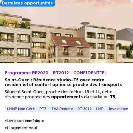
Dernières opportunités
Programme RE2020 - RT2012 - CONFIDENTIEL
Saint-Ouen : Résidence studio–T5 avec cadre
résidentiel et confort optimisé proche des transports
Située à Saint-Ouen, proche des métros 13 et 14, cette
résidence propose des
appartements
du studio au
T5
,
conçus pour offrir un cadre de vie moderne et confortable.
Les façades en pierre et les prestations (terrasses, parking
LMNP Non Géré
PTZ
TVA Réduite
RT 2012
LMP
Investisseme
sécurisé) créent un ensemble harmonieux, idéal pour les
familles ou les investisseurs recherchant un habitat neuf alliant
Livraison immédiate
qualité de vie
et
proximité
des services.
1 logement neuf