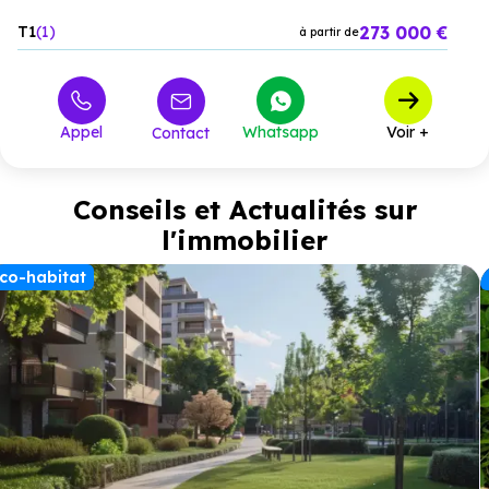
273 000 €
T1
1
à partir de
Appel
Whatsapp
Voir +
Contact
Conseils et Actualités sur
l'immobilier
co-habitat