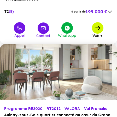
199 000 €
T2
8
à partir de
275 000 €
T3
1
à partir de
308 000 €
T4
5
à partir de
Appel
Whatsapp
Voir +
Contact
Programme RE2020 - RT2012 - VALORA – Val Francilia
Aulnay-sous-Bois quartier connecté au cœur du Grand