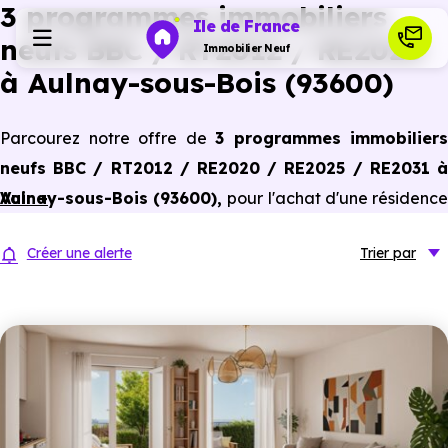
3 programmes immobiliers
Ile de France
neufs BBC / RT2012 / RE2020
Immobilier Neuf
à Aulnay-sous-Bois (93600)
Programmes neufs
Parcourez notre offre de
3 programmes immobiliers
neufs BBC / RT2012 / RE2020 / RE2025 / RE2031 à
Habiter
Aulnay-sous-Bois (93600)
Voir +
,
pour l'achat d'une résidenc
principale ou un investissement locatif, conforme aux
Investir
Créer une alerte
Trier
par
dernières normes de performances énergétiques, pour un
gain d'économies dans le neuf.
Actualités
Ressources
Financer