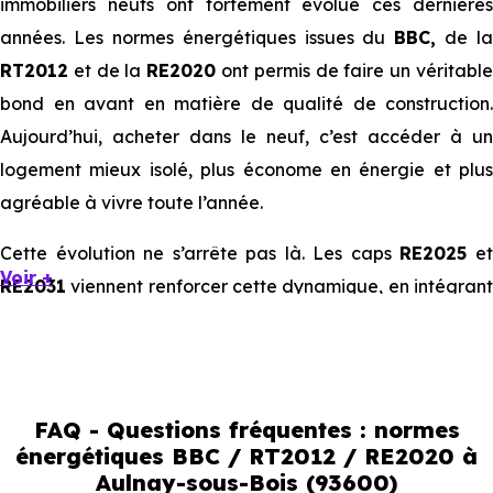
immobiliers neufs ont fortement évolué ces dernières
années. Les normes énergétiques issues du
BBC,
de la
RT2012
et de la
RE2020
ont permis de faire un véritabl
bond en avant en matière de qualité de construction.
Aujourd’hui, acheter dans le neuf, c’est accéder à un
logement mieux isolé, plus économe en énergie et plus
agréable à vivre toute l’année.
Cette évolution ne s’arrête pas là. Les caps
RE2025
e
Voir +
RE2031
viennent renforcer cette dynamique, en intégrant
des exigences encore plus poussées sur l’impact
environnemental et le confort thermique. À terme, ces
normes vont continuer à transformer le marché
immobilier, en valorisant les biens les plus performants.
FAQ - Questions fréquentes : normes
énergétiques BBC / RT2012 / RE2020 à
En résumé :
Aulnay-sous-Bois (93600)