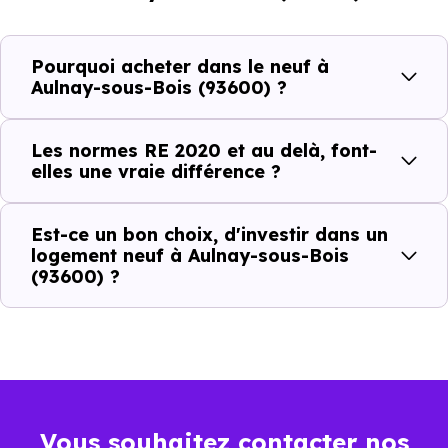
Normes énergétiques de
Avantages au quotidien
Pourquoi acheter dans le neuf à
l’immobilier neuf
Aulnay-sous-Bois (93600) ?
Isolations thermiques
Les normes RE 2020 et au delà, font-
et phoniques
elles une vraie différence ?
Confort en toute
saison
Est-ce un bon choix, d'investir dans un
logement neuf à Aulnay-sous-Bois
Économies
(93600) ?
mensuelles sur les
BBC, RT2012, RE2020
factures
Plus grande
luminosité
Espaces ouverts
Vous souhaitez contacter nos