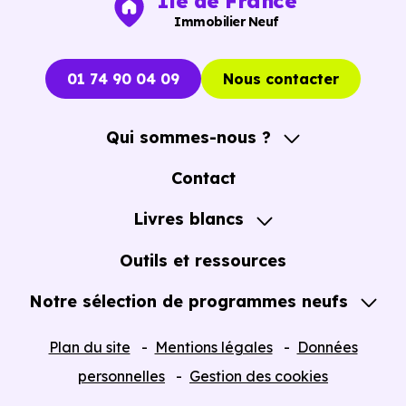
Ile de France
immobiliers neufs à Villeparisis (77270)
pour voir le
Immobilier Neuf
opportunités concrètes.
01 74 90 04 09
Nous contacter
Qui sommes-nous ?
A propos
Contact
Notre Accompagnement
Livres blancs
Notre Expertise
Guide de l'Achat immobilier neuf en VEFA
Outils et ressources
Notre sélection de programmes neufs
Tous nos Programmes neufs
Plan du site
Mentions légales
Données
Programmes neufs Dispositif Jeanbrun
personnelles
Gestion des cookies