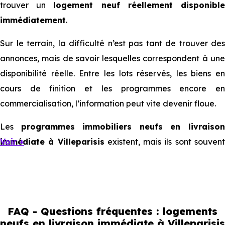
trouver un
logement neuf réellement disponibl
immédiatement
.
Sur le terrain, la difficulté n’est pas tant de trouver des
annonces, mais de savoir lesquelles correspondent à une
disponibilité réelle. Entre les lots réservés, les biens en
cours de finition et les programmes encore en
commercialisation, l’information peut vite devenir floue.
Les
programmes immobiliers neufs en livraiso
immédiate à Villeparisis
Voir +
existent, mais ils sont souven
limités et très ciblés. Cela implique d’être réactif, mais
aussi de bien comprendre ce que l’on regarde.
Livraison immédiate : ce que vous
FAQ - Questions fréquentes : logements
pouvez réellement faire
neufs en livraison immédiate à Villeparisis