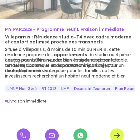
MY PARISIS - Programme neuf Livraison immédiate
Villeparisis : Résidence studio–T4 avec cadre moderne
et confort optimisé proche des transports
Située à Villeparisis, à moins de 10 min du RER B, cette
résidence propose des
appartements
du studio au 4 pièces,
conçus pour offrir un cadre de vie moderne et confortable.
Les logements, lumineux et bien équipés, disposent de
Les teintes douces et les espaces extérieurs créent un
terrasses, domotique et de prestations (parking) pour un
ensemble harmonieux.
confort optimal.
Un emplacement stratégique pour les familles ou les
investisseurs recherchant un habitat neuf moderne et bien
desservi.
LMNP Non Géré
RT 2012
LMP
Dispositif Jeanbrun
Plan Relance
Livraison immédiate