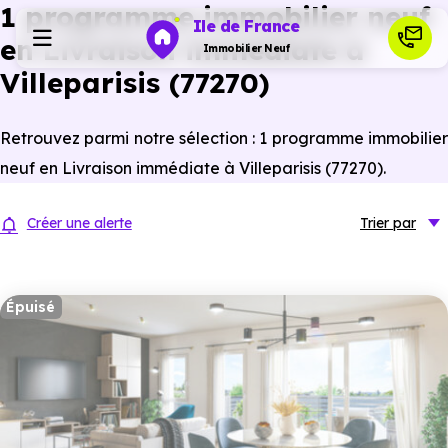
1 programme immobilier neuf
Ile de France
en Livraison immédiate à
Immobilier Neuf
Villeparisis (77270)
Programmes neufs
Retrouvez parmi notre sélection : 1 programme immobilier
neuf en Livraison immédiate à Villeparisis (77270).
Habiter
Créer une alerte
Trier
par
Investir
Épuisé
Actualités
Ressources
Financer