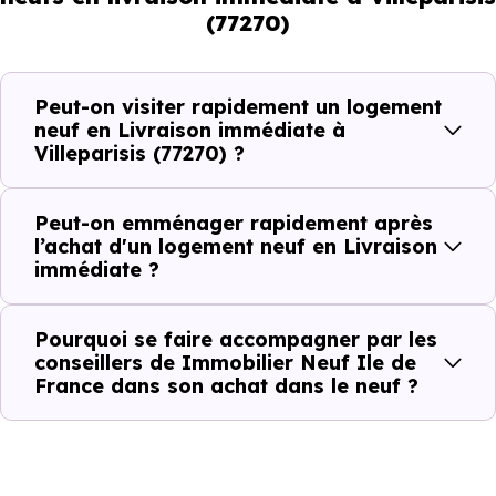
(77270)
Avec un
logement neuf en livraison immédiate à
Villeparisis (77270)
, vous êtes dans une logique trè
Peut-on visiter rapidement un logement
concrète. Le logement neuf est là, vous pouvez le voir, et
neuf en Livraison immédiate à
Villeparisis (77270) ?
le projet peut avancer rapidement.
Dans la pratique, voici comment cela se passe :
Peut-on emménager rapidement après
l’achat d'un logement neuf en Livraison
immédiate ?
Action
Ce que cela change pour vous
Visiter
Vous voyez le bien tel qu’il est
Pourquoi se faire accompagner par les
conseillers de Immobilier Neuf Ile de
France dans son achat dans le neuf ?
Comparer
Vous comparez des biens réels
Décider
Plus rapide, moins d’incertitudes