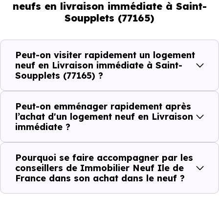
Livraison immédiate : ce que vous
neufs en livraison immédiate à Saint-
Soupplets (77165)
pouvez réellement faire
Avec un
logement neuf en livraison immédiate à
Peut-on visiter rapidement un logement
Saint-Soupplets (77165)
, vous êtes dans une logique
neuf en Livraison immédiate à Saint-
Soupplets (77165) ?
très concrète. Le logement neuf est là, vous pouvez le
voir, et le projet peut avancer rapidement.
Peut-on emménager rapidement après
Dans la pratique, voici comment cela se passe :
l’achat d'un logement neuf en Livraison
immédiate ?
Action
Ce que cela change pour vous
Pourquoi se faire accompagner par les
conseillers de Immobilier Neuf Ile de
Visiter
Vous voyez le bien tel qu’il est
France dans son achat dans le neuf ?
Comparer
Vous comparez des biens réels