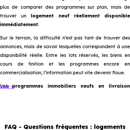
plus de comparer des programmes sur plan, mais de
trouver un
logement neuf réellement disponibl
immédiatement
.
Sur le terrain, la difficulté n’est pas tant de trouver des
annonces, mais de savoir lesquelles correspondent à une
disponibilité réelle. Entre les lots réservés, les biens en
cours de finition et les programmes encore en
commercialisation, l’information peut vite devenir floue.
Les
programmes immobiliers neufs en livraiso
Voir +
immédiate à Saint-Soupplets
existent, mais ils sont
souvent limités et très ciblés. Cela implique d’être réactif,
mais aussi de bien comprendre ce que l’on regarde.
FAQ - Questions fréquentes : logements