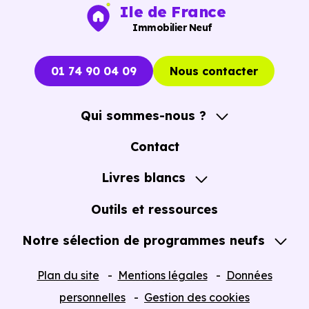
Ile de France
Vous pouvez consulter dès maintenant nos
programmes
Immobilier Neuf
immobiliers neufs à Saint-Soupplets (77165)
pour voi
les opportunités concrètes.
01 74 90 04 09
Nous contacter
Qui sommes-nous ?
A propos
Contact
Notre Accompagnement
Livres blancs
Notre Expertise
Guide de l'Achat immobilier neuf en VEFA
Outils et ressources
Notre sélection de programmes neufs
Tous nos Programmes neufs
Plan du site
Mentions légales
Données
Programmes neufs Dispositif Jeanbrun
personnelles
Gestion des cookies