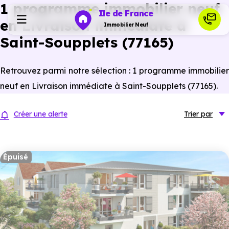
1 programme immobilier neuf
Ile de France
en Livraison immédiate à
Immobilier Neuf
Saint-Soupplets (77165)
Programmes neufs
Retrouvez parmi notre sélection : 1 programme immobilier
neuf en Livraison immédiate à Saint-Soupplets (77165).
Habiter
Créer une alerte
Trier
par
Investir
Épuisé
Actualités
Ressources
Financer