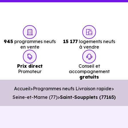
jours.
Avec
Immobilier Neuf Ile de France,
vous accéde
directement aux
logements neufs en livraiso
immédiate à Saint-Soupplets (77165)
réellement
945
programmes neufs
15 177
logements neufs
disponibles.
en vente
à vendre
Nos conseillers vous permettent de :
Prix direct
Conseil et
Cibler les bons biens dès le départ.
Promoteur
accompagnement
gratuits
Éviter les annonces obsolètes.
Accueil
Programmes neufs Livraison rapide
Organiser des visites pertinentes.
Seine-et-Marne (77)
Saint-Soupplets (77165)
Avancer rapidement dans les démarches.
L’objectif est de vous faire gagner du temps sans vous
pousser à décider dans la précipitation.