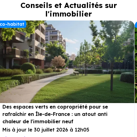
Conseils et Actualités sur
durabilité. Grâce à des isolations thermiques et phoniques de
qualité et à l’utilisation de matériaux durables, chaque
l'immobilier
appartement assure un confort durable, une consommation
énergétique maîtrisée et un impact environnemental réduit.
co-habitat
Une adresse idéale pour conjuguer investissement serein,
nature et bien-être, dans un
cadre résidentiel
confidentiel.
Des espaces verts en copropriété pour se
rafraîchir en Île-de-France : un atout anti
chaleur de l'immobilier neuf
Mis à jour le 30 juillet 2026 à 12h05