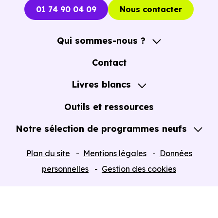
opportunités concrètes.
01 74 90 04 09
Nous contacter
Qui sommes-nous ?
A propos
Contact
Notre Accompagnement
Livres blancs
Notre Expertise
Guide de l'Achat immobilier neuf en VEFA
Outils et ressources
Notre sélection de programmes neufs
Tous nos Programmes neufs
Plan du site
Mentions légales
Données
Programmes neufs Dispositif Jeanbrun
personnelles
Gestion des cookies
Retour