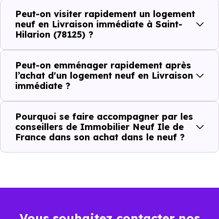
Avec un
logement neuf en livraison immédiate à
Peut-on visiter rapidement un logement
Saint-Hilarion (78125)
, vous êtes dans une logique très
neuf en Livraison immédiate à Saint-
Hilarion (78125) ?
concrète. Le logement neuf est là, vous pouvez le voir, et
le projet peut avancer rapidement.
Peut-on emménager rapidement après
Dans la pratique, voici comment cela se passe :
l’achat d'un logement neuf en Livraison
immédiate ?
Action
Ce que cela change pour vous
Pourquoi se faire accompagner par les
conseillers de Immobilier Neuf Ile de
Visiter
Vous voyez le bien tel qu’il est
France dans son achat dans le neuf ?
Comparer
Vous comparez des biens réels
Décider
Plus rapide, moins d’incertitudes
Acheter
Processus classique
Vous souhaitez contacter nos