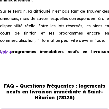
immédiatement
.
Sur le terrain, la difficulté n’est pas tant de trouver des
annonces, mais de savoir lesquelles correspondent à une
disponibilité réelle. Entre les lots réservés, les biens en
cours de finition et les programmes encore en
commercialisation, l’information peut vite devenir floue.
Les
programmes immobiliers neufs en livraiso
Voir +
immédiate à Saint-Hilarion
existent, mais ils sont
souvent limités et très ciblés. Cela implique d’être réactif,
mais aussi de bien comprendre ce que l’on regarde.
FAQ - Questions fréquentes : logements
Livraison immédiate : ce que vous
neufs en livraison immédiate à Saint-
Hilarion (78125)
pouvez réellement faire