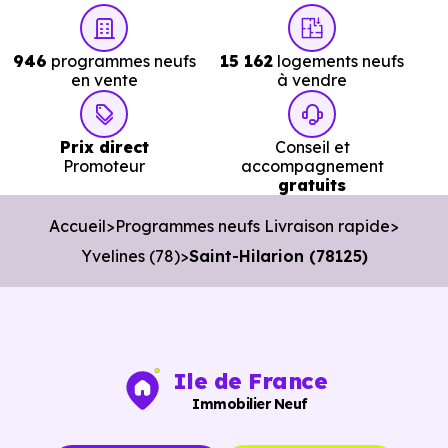
directement aux
logements neufs en livraiso
immédiate à Saint-Hilarion (78125)
réellement
946
programmes neufs
15 162
logements neufs
disponibles.
en vente
à vendre
Nos conseillers vous permettent de :
Prix direct
Conseil et
Cibler les bons biens dès le départ.
Promoteur
accompagnement
gratuits
Éviter les annonces obsolètes.
Accueil
Programmes neufs Livraison rapide
Organiser des visites pertinentes.
Yvelines (78)
Saint-Hilarion (78125)
Avancer rapidement dans les démarches.
L’objectif est de vous faire gagner du temps sans vous
pousser à décider dans la précipitation.
Ile de France
Vous pouvez consulter dès maintenant nos
programmes
Immobilier Neuf
immobiliers neufs à Saint-Hilarion (78125)
pour voir le