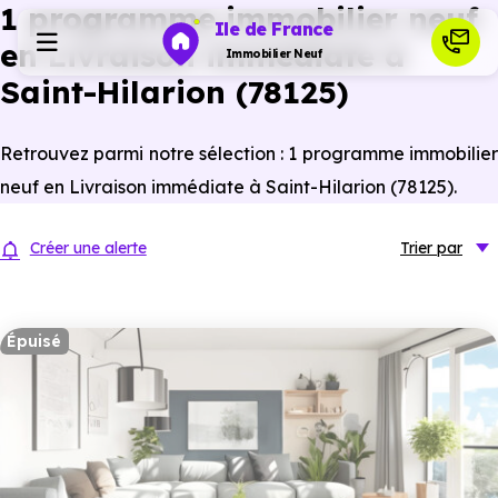
1 programme immobilier neuf
Ile de France
en Livraison immédiate à
Immobilier Neuf
Saint-Hilarion (78125)
Programmes neufs
Retrouvez parmi notre sélection : 1 programme immobilier
neuf en Livraison immédiate à Saint-Hilarion (78125).
Habiter
Créer une alerte
Trier
par
Investir
Épuisé
Actualités
Ressources
Financer