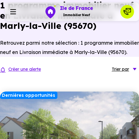
1 programme immobilier neuf
Ile de France
en Livraison immédiate à
Immobilier Neuf
Marly-la-Ville (95670)
Programmes neufs
Retrouvez parmi notre sélection : 1 programme immobilier
neuf en Livraison immédiate à Marly-la-Ville (95670).
Habiter
Créer une alerte
Trier
par
Investir
Dernières opportunités
Actualités
Ressources
Financer