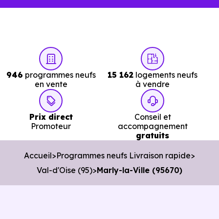
Avec
Immobilier Neuf Ile de France,
vous accéde
directement aux
logements neufs en livraiso
immédiate à Marly-la-Ville (95670)
réellement
disponibles.
946
programmes neufs
15 162
logements neufs
en vente
à vendre
Nos conseillers vous permettent de :
Cibler les bons biens dès le départ.
Prix direct
Conseil et
Promoteur
accompagnement
Éviter les annonces obsolètes.
gratuits
Organiser des visites pertinentes.
Accueil
Programmes neufs Livraison rapide
Avancer rapidement dans les démarches.
Val-d'Oise (95)
Marly-la-Ville (95670)
L’objectif est de vous faire gagner du temps sans vous
pousser à décider dans la précipitation.