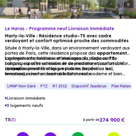
Le Haras - Programme neuf Livraison immédiate
Marly-la-Ville : Résidence studio–T5 avec cadre
verdoyant et confort optimisé proche des commodités
Située à Marly-la-Ville, dans un environnement verdoyant aux
portes de Paris, cette résidence propose des
appartements
,
logements intermédiaires et
Les logements, lumineux et bien agencés, disposent de
maisons
du studio au
T5
,
conçus pour offrir un cadre de vie moderne et confortable.
balcons, espaces extérieurs et de prestations pour un confort
Les jardins privatifs et les prestations (exposition sud,
optimal.
Un emplacement stratégique pour les familles ou les
terrasses) créent un ensemble harmonieux.
investisseurs recherchant un habitat neuf moderne et bien
desservi.
LMNP Non Géré
PTZ
RT 2012
Dispositif Jeanbrun
Plan Relance
Livraison immédiate
3 logements neufs
274 900 €
T3
3
à partir de