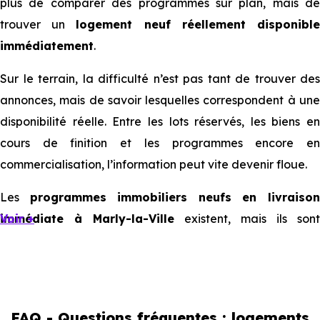
plus de comparer des programmes sur plan, mais de
trouver un
logement neuf réellement disponibl
immédiatement
.
Sur le terrain, la difficulté n’est pas tant de trouver des
annonces, mais de savoir lesquelles correspondent à une
disponibilité réelle. Entre les lots réservés, les biens en
cours de finition et les programmes encore en
commercialisation, l’information peut vite devenir floue.
Les
programmes immobiliers neufs en livraiso
immédiate à Marly-la-Ville
Voir +
existent, mais ils sont
souvent limités et très ciblés. Cela implique d’être réactif,
mais aussi de bien comprendre ce que l’on regarde.
Livraison immédiate : ce que vous
FAQ - Questions fréquentes : logements