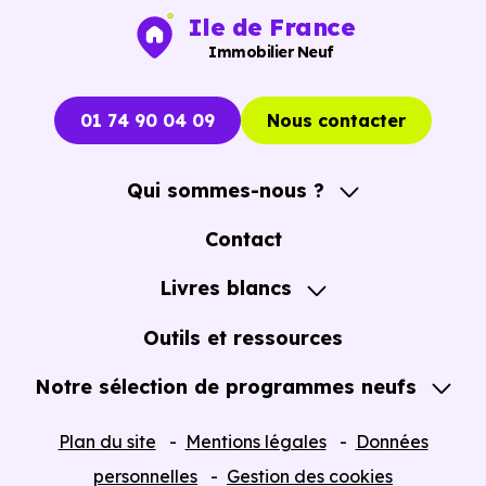
Vous pouvez consulter dès maintenant nos
programmes
Ile de France
immobiliers neufs à Marly-la-Ville (95670)
pour voir le
Immobilier Neuf
opportunités concrètes.
01 74 90 04 09
Nous contacter
Qui sommes-nous ?
A propos
Contact
Notre Accompagnement
Livres blancs
Notre Expertise
Guide de l'Achat immobilier neuf en VEFA
Outils et ressources
Notre sélection de programmes neufs
Tous nos Programmes neufs
Plan du site
Mentions légales
Données
Programmes neufs Dispositif Jeanbrun
personnelles
Gestion des cookies