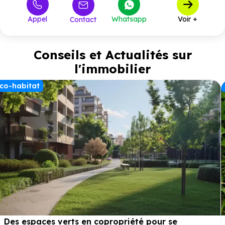
Appel
Whatsapp
Voir +
Contact
Conseils et Actualités sur
l'immobilier
co-habitat
Des espaces verts en copropriété pour se