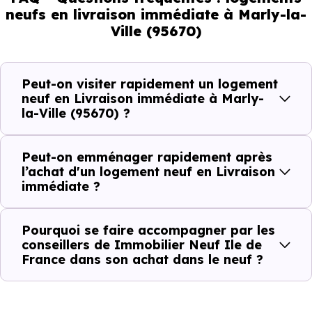
pouvez réellement faire
neufs en livraison immédiate à Marly-la-
Ville (95670)
Avec un
logement neuf en livraison immédiate à
Marly-la-Ville (95670)
, vous êtes dans une logique trè
Peut-on visiter rapidement un logement
concrète. Le logement neuf est là, vous pouvez le voir, et
neuf en Livraison immédiate à Marly-
la-Ville (95670) ?
le projet peut avancer rapidement.
Dans la pratique, voici comment cela se passe :
Peut-on emménager rapidement après
l’achat d'un logement neuf en Livraison
immédiate ?
Action
Ce que cela change pour vous
Visiter
Vous voyez le bien tel qu’il est
Pourquoi se faire accompagner par les
conseillers de Immobilier Neuf Ile de
France dans son achat dans le neuf ?
Comparer
Vous comparez des biens réels
Décider
Plus rapide, moins d’incertitudes