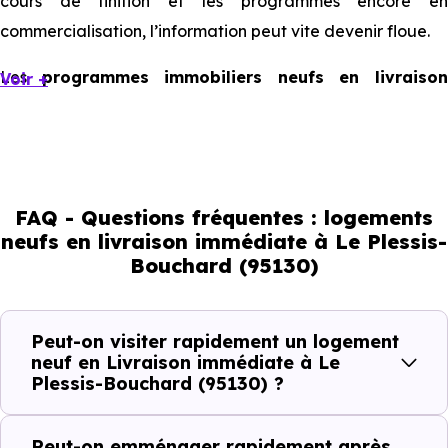
cours de finition et les programmes encore en
commercialisation, l’information peut vite devenir floue.
Les
programmes immobiliers neufs en livraiso
Voir +
immédiate à Le Plessis-Bouchard
existent, mais ils son
souvent limités et très ciblés. Cela implique d’être réactif,
mais aussi de bien comprendre ce que l’on regarde.
FAQ - Questions fréquentes : logements
Livraison immédiate : ce que vous
neufs en livraison immédiate à Le Plessis-
Bouchard (95130)
pouvez réellement faire
Avec un
logement neuf en livraison immédiate à Le
Peut-on visiter rapidement un logement
Plessis-Bouchard (95130)
, vous êtes dans une logique
neuf en Livraison immédiate à Le
Plessis-Bouchard (95130) ?
très concrète. Le logement neuf est là, vous pouvez le
voir, et le projet peut avancer rapidement.
Peut-on emménager rapidement après