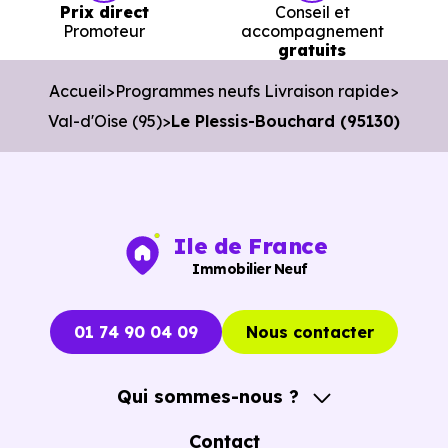
Prix direct
Conseil et
Cibler les bons biens dès le départ.
Promoteur
accompagnement
gratuits
Éviter les annonces obsolètes.
Accueil
Programmes neufs Livraison rapide
Organiser des visites pertinentes.
Val-d'Oise (95)
Le Plessis-Bouchard (95130)
Avancer rapidement dans les démarches.
L’objectif est de vous faire gagner du temps sans vous
pousser à décider dans la précipitation.
Ile de France
Vous pouvez consulter dès maintenant nos
programmes
Immobilier Neuf
immobiliers neufs à Le Plessis-Bouchard (95130)
pour
voir les opportunités concrètes.
01 74 90 04 09
Nous contacter
Qui sommes-nous ?
A propos
Contact