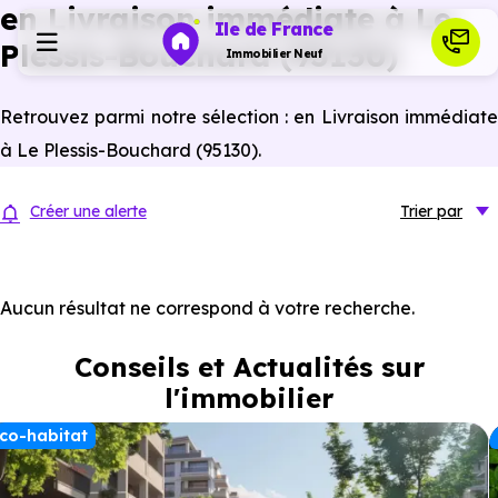
en Livraison immédiate à Le
Ile de France
Plessis-Bouchard (95130)
Immobilier Neuf
Retrouvez parmi notre sélection : en Livraison immédiate
Programmes neufs
à Le Plessis-Bouchard (95130).
Habiter
Créer une alerte
Trier
par
Investir
Aucun résultat ne correspond à votre recherche.
Actualités
Conseils et Actualités sur
l'immobilier
Ressources
co-habitat
Financer