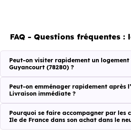
Décider
Acheter
FAQ - Questions fréquentes :
Emménager
Peut-on visiter rapidement un logement
Ce fonctionnement est particu
Guyancourt (78280) ?
toute projection théorique.
Peut-on emménager rapidement après l’
Éviter les per
Livraison immédiate ?
Dans un projet rapide, chaque v
Pourquoi se faire accompagner par les c
Ile de France dans son achat dans le neu
Avec
Immobilier Neuf Ile de