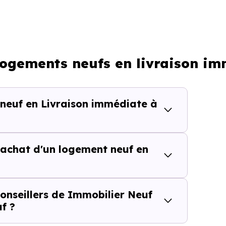
Plus rapide, moins d’incertitudes
Processus classique
 logements neufs en livraison i
Possible plus rapidement
 neuf en Livraison immédiate à
lièrement adapté si vous avez une contrainte de calendri
achat d'un logement neuf en
tes de temps dans une rech
isite inutile ou chaque information imprécise peut vous fai
onseillers de Immobilier Neuf
f ?
 France,
vous accédez directement aux
logements neu