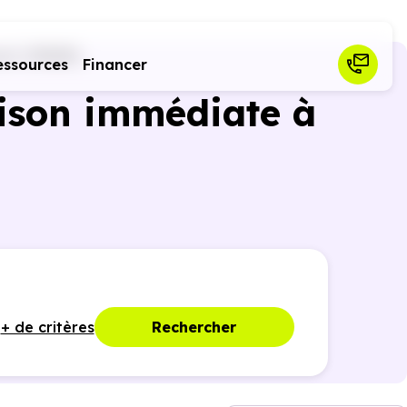
rt (78280)
essources
Financer
ison immédiate à
+ de critères
Rechercher