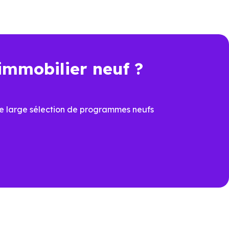
immobilier neuf ?
e large sélection de programmes neufs
ation.
ncourt (78280)
pour voir les