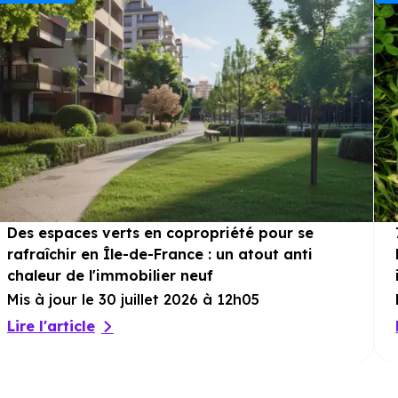
entièrement meublés et gérés, offrant une
solution clé en main aux investisseurs.
Lumineux, bien agencés et confortables, ils
bénéficient d’un aménagement soigné et
de prestations de qualité, garantissant une
expérience résidentielle agréable. Les
nombreux espaces communs – restaurant,
café, salle de sport, coworking, salles de
réunion et jardins partagés – complètent
cette offre complète et attractive. Un
projet idéal pour saisir une opportunité
d’investissement sécurisé et pérenne via les
dispositifs LMNP et LMP.
Des espaces verts en copropriété pour se
rafraîchir en Île-de-France : un atout anti
chaleur de l'immobilier neuf
Mis à jour le 30 juillet 2026 à 12h05
Lire l'article