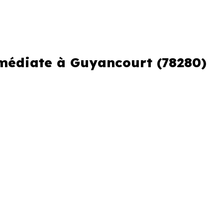
mmédiate à Guyancourt (78280)
er ou si vous souhaitez éviter
erche urgente
re perdre plusieurs jours.
fs en livraison immédiate à