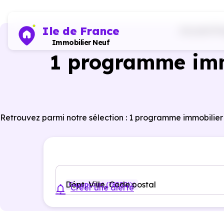
Ile de France
Accueil
Pr
Immobilier Neuf
1 programme imm
Retrouvez parmi notre sélection : 1 programme immobilier
Dépt, Ville, Code postal
Guyancourt (78280)
Créer une alerte