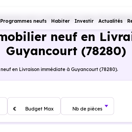
ogrammes neufs Livraison rapide
Yvelines (78)
Guyancou
Programmes neufs
Habiter
Investir
Actualités
R
obilier neuf en Livra
Guyancourt (78280)
 neuf en Livraison immédiate à Guyancourt (78280).
€
Budget Max
Nb de pièces