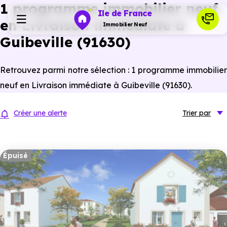
1 programme immobilier neuf
Ile de France
en Livraison immédiate à
Immobilier Neuf
Guibeville (91630)
Programmes neufs
Retrouvez parmi notre sélection : 1 programme immobilier
neuf en Livraison immédiate à Guibeville (91630).
Habiter
Créer une alerte
Trier
par
Investir
Épuisé
Actualités
Ressources
Financer