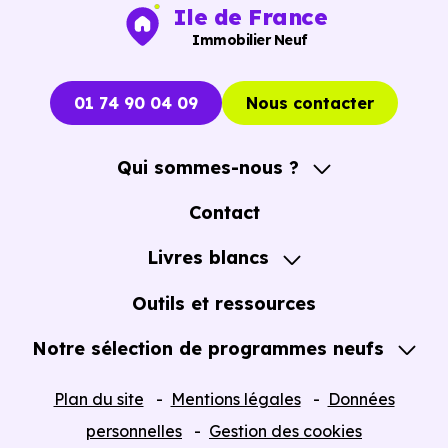
immobiliers neufs à Guibeville (91630)
pour voir le
Ile de France
opportunités concrètes.
Immobilier Neuf
01 74 90 04 09
Nous contacter
Qui sommes-nous ?
A propos
Contact
Notre Accompagnement
Livres blancs
Notre Expertise
Guide de l'Achat immobilier neuf en VEFA
Outils et ressources
Notre sélection de programmes neufs
Tous nos Programmes neufs
Plan du site
Mentions légales
Données
Programmes neufs Dispositif Jeanbrun
personnelles
Gestion des cookies