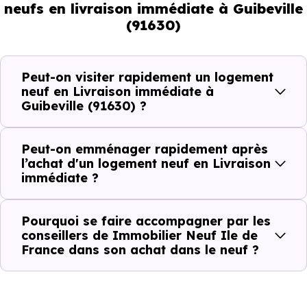
pouvez réellement faire
neufs en livraison immédiate à Guibeville
(91630)
Avec un
logement neuf en livraison immédiate à
Guibeville (91630)
, vous êtes dans une logique trè
Peut-on visiter rapidement un logement
concrète. Le logement neuf est là, vous pouvez le voir, et
neuf en Livraison immédiate à
Guibeville (91630) ?
le projet peut avancer rapidement.
Dans la pratique, voici comment cela se passe :
Peut-on emménager rapidement après
l’achat d'un logement neuf en Livraison
immédiate ?
Action
Ce que cela change pour vous
Visiter
Vous voyez le bien tel qu’il est
Pourquoi se faire accompagner par les
conseillers de Immobilier Neuf Ile de
France dans son achat dans le neuf ?
Comparer
Vous comparez des biens réels
Décider
Plus rapide, moins d’incertitudes