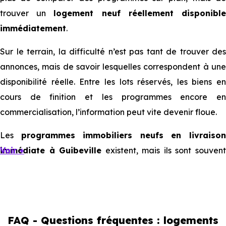
trouver un
logement neuf réellement disponibl
immédiatement
.
Sur le terrain, la difficulté n’est pas tant de trouver des
annonces, mais de savoir lesquelles correspondent à une
disponibilité réelle. Entre les lots réservés, les biens en
cours de finition et les programmes encore en
commercialisation, l’information peut vite devenir floue.
Les
programmes immobiliers neufs en livraiso
immédiate à Guibeville
Voir +
existent, mais ils sont souven
limités et très ciblés. Cela implique d’être réactif, mais
aussi de bien comprendre ce que l’on regarde.
Livraison immédiate : ce que vous
FAQ - Questions fréquentes : logements