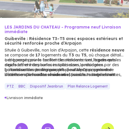
LES JARDINS DU CHATEAU - Programme neuf Livraison
immédiate
Guibeville : Résidence T3–T5 avec espaces extérieurs et
sécurité renforcée proche d’Arpajon
Située à Guibeville, non loin d’Arpajon, cette
résidence neuve
se compose de
17
logements du
T3
au
T5
, où chaque détail
a été pensé pour le confort des résidents. Les
Les garages privés facilitent le stationnement, tandis que les
logements
neufs
digicodes et interphones installés dans la résidence
offrent des surfaces spacieuses, prolongées par des
balcons ou des jardins privatifs, pour des moments de
garantissent un environnement sécurisé. Ce programme
La localisation stratégique, proche d’Arpajon, permet de
détente en plein air. Les
s’adresse aux familles et aux investisseurs immobiliers en
bénéficier d’un
cadre résidentiel
maisons
, avec leurs larges fenêtres,
paisible tout en restant
profitent d’une luminosité exceptionnelle, renforçant le
quête d’un
connecté aux axes de
habitat durable
mobilité douce
, alliant espace, sécurité et
et aux commodités
sentiment de bien-être.
proximité
locales.
des services.
PTZ
BBC
Dispositif Jeanbrun
Plan Relance Logement
Livraison immédiate