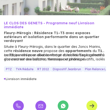
LE CLOS DES GENETS - Programme neuf Livraison
immédiate
Fleury-Mérogis : Résidence T1–T3 avec espaces
extérieurs et isolation performante dans un quartier
verdoyant
Située à Fleury-Mérogis, dans le quartier des Joncs Marins,
cette
résidence neuve
propose des
appartements
du
T1
au
Les baies vitrées en double-vitrage et le chauffage collectif à
T3
, pensés pour allier confort et durabilité. Les logements
s’ouvrent sur des balcons, terrasses ou jardins privatifs, isolés
gaz assurent une isolation thermique et phonique
par des haies végétales, pour des moments de détente en
performante, réduisant les dépenses énergétiques. La sécurité
plein air.
est renforcée par des interphones, digicodes et un passe
PTZ
TVA Réduite
RT 2012
Dispositif Jeanbrun
Plan Relance Lo
Vigik, tandis qu’un parking couvert offre un stationnement
pratique. Un
cadre résidentiel
idéal pour les familles ou les
Livraison immédiate
investisseurs recherchant un habitat neuf moderne et bien
desservi.