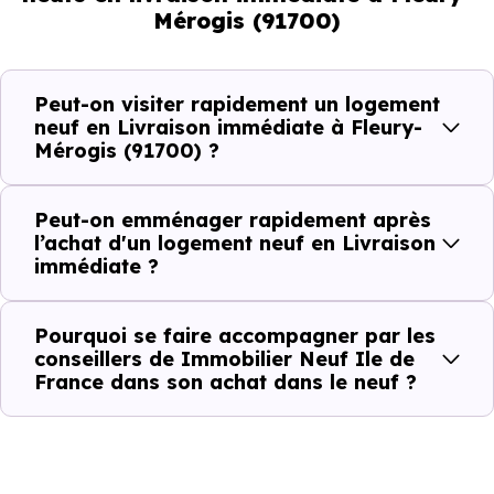
Mérogis (91700)
pouvez réellement faire
Avec un
logement neuf en livraison immédiate à
Peut-on visiter rapidement un logement
Fleury-Mérogis (91700)
, vous êtes dans une logique trè
neuf en Livraison immédiate à Fleury-
Mérogis (91700) ?
concrète. Le logement neuf est là, vous pouvez le voir, et
le projet peut avancer rapidement.
Peut-on emménager rapidement après
Dans la pratique, voici comment cela se passe :
l’achat d'un logement neuf en Livraison
immédiate ?
Action
Ce que cela change pour vous
Pourquoi se faire accompagner par les
conseillers de Immobilier Neuf Ile de
Visiter
Vous voyez le bien tel qu’il est
France dans son achat dans le neuf ?
Comparer
Vous comparez des biens réels
Décider
Plus rapide, moins d’incertitudes