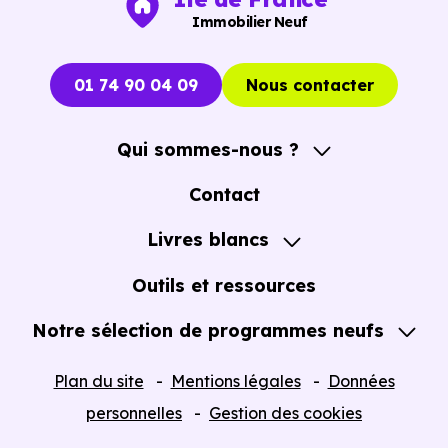
Vous pouvez consulter dès maintenant nos
programmes
Immobilier Neuf
immobiliers neufs à Fleury-Mérogis (91700)
pour voi
les opportunités concrètes.
01 74 90 04 09
Nous contacter
Qui sommes-nous ?
A propos
Contact
Notre Accompagnement
Livres blancs
Notre Expertise
Guide de l'Achat immobilier neuf en VEFA
Outils et ressources
Notre sélection de programmes neufs
Tous nos Programmes neufs
Plan du site
Mentions légales
Données
Programmes neufs Dispositif Jeanbrun
personnelles
Gestion des cookies