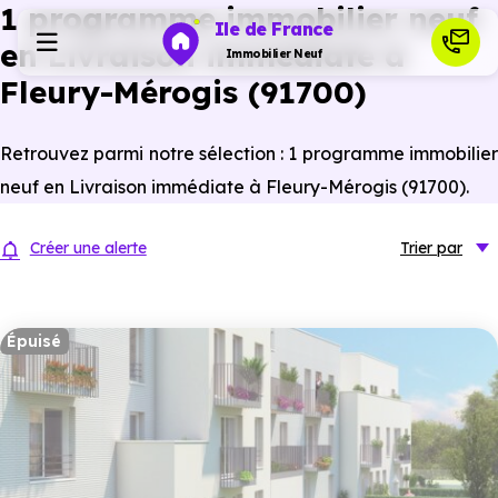
1 programme immobilier neuf
Ile de France
en Livraison immédiate à
Immobilier Neuf
Fleury-Mérogis (91700)
Programmes neufs
Retrouvez parmi notre sélection : 1 programme immobilier
neuf en Livraison immédiate à Fleury-Mérogis (91700).
Habiter
Créer une alerte
Trier
par
Investir
Épuisé
Actualités
Ressources
Financer