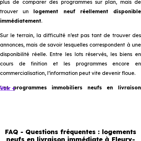
plus de comparer des programmes sur plan, mais de
trouver un
logement neuf réellement disponibl
immédiatement
.
Sur le terrain, la difficulté n’est pas tant de trouver des
annonces, mais de savoir lesquelles correspondent à une
disponibilité réelle. Entre les lots réservés, les biens en
cours de finition et les programmes encore en
commercialisation, l’information peut vite devenir floue.
Les
programmes immobiliers neufs en livraiso
Voir +
immédiate à Fleury-Mérogis
existent, mais ils son
souvent limités et très ciblés. Cela implique d’être réactif,
mais aussi de bien comprendre ce que l’on regarde.
FAQ - Questions fréquentes : logements
Livraison immédiate : ce que vous
neufs en livraison immédiate à Fleury-