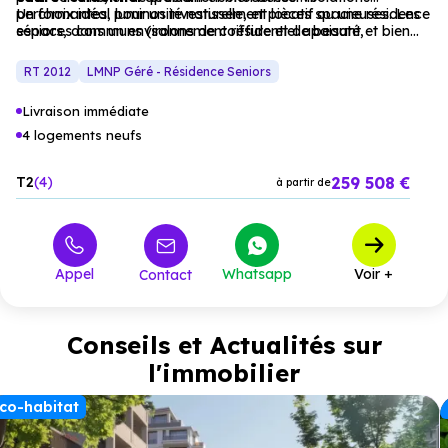
performantes, luminosité naturelle, et pièces spacieuses. Les
Un choix idéal pour un investissement locatif ou une résidence
espaces communs (salons de coiffure et de beauté,
séniors, dans un environnement résidentiel apaisant et bien
restaurant, bibliothèque, piano bar, patios, jardins) renforcent
desservi.
la convivialité et les rencontres.
RT 2012
LMNP Géré - Résidence Seniors
Livraison immédiate
4 logements neufs
259 508 €
T2
4
à partir de
Appel
Whatsapp
Voir +
Contact
Conseils et Actualités sur
l'immobilier
co-habitat