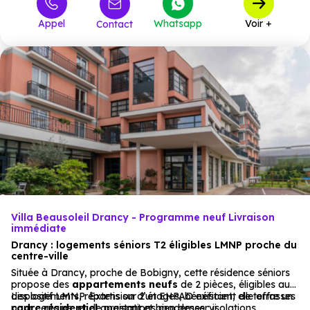
273 600 €
T3
1
à partir de
Appel
Whatsapp
Voir +
Contact
Villa Beausoleil Drancy - Programme neuf Livraison
immédiate
Drancy : logements séniors T2 éligibles LMNP proche du
centre-ville
Située à Drancy, proche de Bobigny, cette résidence séniors
propose des
appartements
neufs
de 2 pièces, éligibles au
dispositif LMNP. Extension d’un EHPAD existant, elle offre un
Les logements, répartis sur 2 étages, bénéficient de terrasses
cadre résidentiel
pour certains, et de prestations modernes : isolations
apaisant et bien desservi.