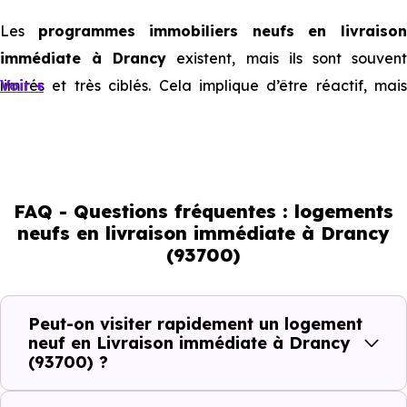
Les
programmes immobiliers neufs en livraiso
immédiate à Drancy
existent, mais ils sont souven
limités et très ciblés. Cela implique d’être réactif, mais
Voir +
aussi de bien comprendre ce que l’on regarde.
Livraison immédiate : ce que vous
pouvez réellement faire
FAQ - Questions fréquentes : logements
neufs en livraison immédiate à Drancy
(93700)
Avec un
logement neuf en livraison immédiate à
Drancy (93700)
, vous êtes dans une logique trè
concrète. Le logement neuf est là, vous pouvez le voir, et
Peut-on visiter rapidement un logement
le projet peut avancer rapidement.
neuf en Livraison immédiate à Drancy
(93700) ?
Dans la pratique, voici comment cela se passe :