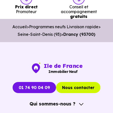
Prix direct
Conseil et
Organiser des visites pertinentes.
Promoteur
accompagnement
gratuits
Avancer rapidement dans les démarches.
Accueil
Programmes neufs Livraison rapide
L’objectif est de vous faire gagner du temps sans vous
Seine-Saint-Denis (93)
Drancy (93700)
pousser à décider dans la précipitation.
Vous pouvez consulter dès maintenant nos
programmes
immobiliers neufs à Drancy (93700)
pour voir le
opportunités concrètes.
Ile de France
Immobilier Neuf
01 74 90 04 09
Nous contacter
Qui sommes-nous ?
A propos