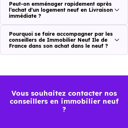
Peut-on emménager rapidement après
Action
Ce que cela change pour vous
l’achat d'un logement neuf en Livraison
immédiate ?
Visiter
Vous voyez le bien tel qu’il est
Pourquoi se faire accompagner par les
Comparer
Vous comparez des biens réels
conseillers de Immobilier Neuf Ile de
France dans son achat dans le neuf ?
Décider
Plus rapide, moins d’incertitudes
Acheter
Processus classique
Emménager
Possible plus rapidement
Vous souhaitez contacter nos
conseillers en immobilier neuf
Ce fonctionnement est particulièrement adapté si vous
?
avez une contrainte de calendrier ou si vous souhaitez
éviter toute projection théorique.