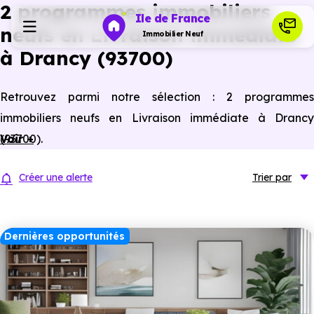
2 programmes immobiliers
Ile de France
neufs en Livraison immédiate
Immobilier Neuf
à Drancy (93700)
Programmes neufs
Retrouvez parmi notre sélection : 2 programmes
immobiliers neufs en Livraison immédiate à Drancy
Habiter
(93700).
Voir +
Investir
Créer une alerte
Trier
par
Actualités
Dernières opportunités
Ressources
Financer