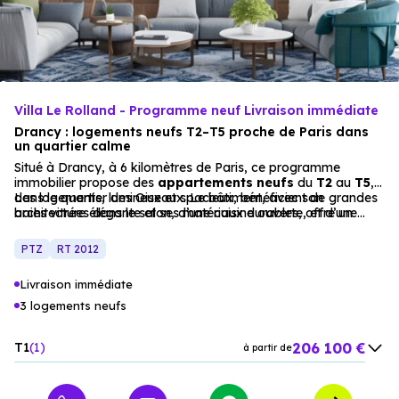
Villa Le Rolland - Programme neuf Livraison immédiate
Drancy : logements neufs T2–T5 proche de Paris dans
un quartier calme
Situé à Drancy, à 6 kilomètres de Paris, ce programme
immobilier propose des
appartements
neufs
du
T2
au
T5
,
dans le quartier des Oiseaux. Le bâtiment, avec son
Les logements, lumineux et spacieux, bénéficient de grandes
architecture élégante et ses matériaux durables, offre un
baies vitrées dans le salon, d’une cuisine ouverte, et d’une
cadre de vie apaisant et moderne.
salle de bain équipée. Les balcons prolongent les intérieurs
vers l’extérieur, pour des moments de détente. Les places de
PTZ
RT 2012
parking en sous-sol et les jardins partagés complètent l’offre,
pour une résidence principale ou un investissement locatif
Livraison immédiate
réussi.
3 logements neufs
206 100 €
T1
1
à partir de
236 000 €
T2
1
à partir de