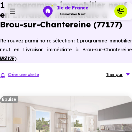
1 programme immobilier neuf
Ile de France
en Livraison immédiate à
Immobilier Neuf
Brou-sur-Chantereine (77177)
Programmes neufs
Retrouvez parmi notre sélection : 1 programme immobilier
neuf en Livraison immédiate à Brou-sur-Chantereine
Habiter
(77177).
Voir +
Investir
Créer une alerte
Trier
par
Actualités
Épuisé
Ressources
Financer