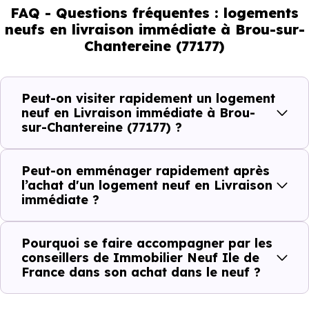
FAQ - Questions fréquentes : logements
neufs en livraison immédiate à Brou-sur-
Chantereine (77177)
Livraison immédiate : ce que vous
pouvez réellement faire
Peut-on visiter rapidement un logement
Avec un
logement neuf en livraison immédiate à
neuf en Livraison immédiate à Brou-
sur-Chantereine (77177) ?
Brou-sur-Chantereine (77177)
, vous êtes dans un
logique très concrète. Le logement neuf est là, vous
pouvez le voir, et le projet peut avancer rapidement.
Peut-on emménager rapidement après
l’achat d'un logement neuf en Livraison
immédiate ?
Dans la pratique, voici comment cela se passe :
Action
Ce que cela change pour vous
Pourquoi se faire accompagner par les
conseillers de Immobilier Neuf Ile de
France dans son achat dans le neuf ?
Visiter
Vous voyez le bien tel qu’il est