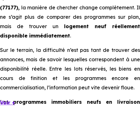
(77177),
la manière de chercher change complètement. Il
ne s’agit plus de comparer des programmes sur plan,
mais de trouver un
logement neuf réellement
disponible immédiatement
.
Sur le terrain, la difficulté n’est pas tant de trouver des
annonces, mais de savoir lesquelles correspondent à une
disponibilité réelle. Entre les lots réservés, les biens en
cours de finition et les programmes encore en
commercialisation, l’information peut vite devenir floue.
Les
programmes immobiliers neufs en livraiso
Voir +
immédiate à Brou-sur-Chantereine
existent, mais il
sont souvent limités et très ciblés. Cela implique d’être
réactif, mais aussi de bien comprendre ce que l’on
regarde.