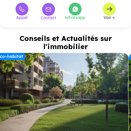
Appel
Whatsapp
Voir +
Contact
Conseils et Actualités sur
l'immobilier
co-habitat