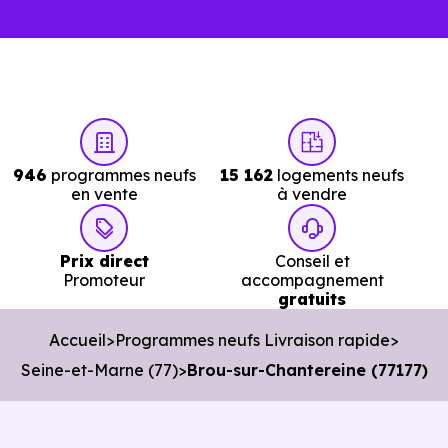
Dans un projet rapide, chaque visite inutile ou chaque
information imprécise peut vous faire perdre plusieurs
jours.
Avec
Immobilier Neuf Ile de France,
vous accéde
directement aux
logements neufs en livraiso
946
programmes neufs
15 162
logements neufs
immédiate à Brou-sur-Chantereine (77177)
réellement
en vente
à vendre
disponibles.
Nos conseillers vous permettent de :
Prix direct
Conseil et
Promoteur
accompagnement
gratuits
Cibler les bons biens dès le départ.
Accueil
Programmes neufs Livraison rapide
Éviter les annonces obsolètes.
Seine-et-Marne (77)
Brou-sur-Chantereine (77177)
Organiser des visites pertinentes.
Avancer rapidement dans les démarches.