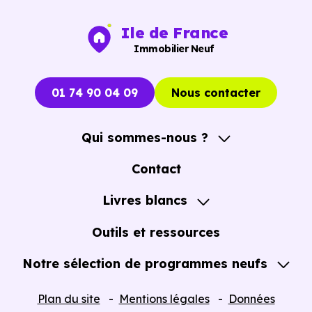
L’objectif est de vous faire gagner du temps sans vous
Ile de France
pousser à décider dans la précipitation.
Immobilier Neuf
Vous pouvez consulter dès maintenant nos
programmes
immobiliers neufs à Brou-sur-Chantereine (77177)
01 74 90 04 09
Nous contacter
pour voir les opportunités concrètes.
Qui sommes-nous ?
A propos
Contact
Notre Accompagnement
Livres blancs
Notre Expertise
Guide de l'Achat immobilier neuf en VEFA
Outils et ressources
Notre sélection de programmes neufs
Tous nos Programmes neufs
Plan du site
Mentions légales
Données