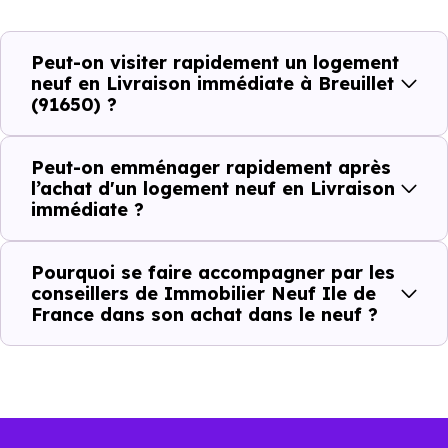
Breuillet (91650)
, vous êtes dans une logique trè
concrète. Le logement neuf est là, vous pouvez le voir, et
Peut-on visiter rapidement un logement
le projet peut avancer rapidement.
neuf en Livraison immédiate à Breuillet
(91650) ?
Dans la pratique, voici comment cela se passe :
Peut-on emménager rapidement après
Action
Ce que cela change pour vous
l’achat d'un logement neuf en Livraison
immédiate ?
Visiter
Vous voyez le bien tel qu’il est
Pourquoi se faire accompagner par les
Comparer
Vous comparez des biens réels
conseillers de Immobilier Neuf Ile de
France dans son achat dans le neuf ?
Décider
Plus rapide, moins d’incertitudes
Acheter
Processus classique