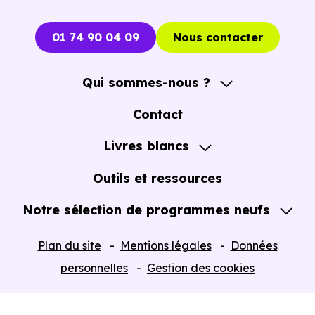
01 74 90 04 09
Nous contacter
Qui sommes-nous ?
A propos
Contact
Notre Accompagnement
Livres blancs
Notre Expertise
Guide de l'Achat immobilier neuf en VEFA
Outils et ressources
Notre sélection de programmes neufs
Tous nos Programmes neufs
Plan du site
Mentions légales
Données
Programmes neufs Dispositif Jeanbrun
personnelles
Gestion des cookies