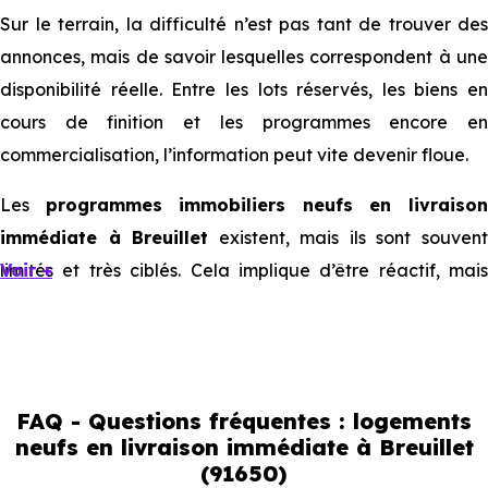
Sur le terrain, la difficulté n’est pas tant de trouver des
annonces, mais de savoir lesquelles correspondent à une
disponibilité réelle. Entre les lots réservés, les biens en
cours de finition et les programmes encore en
commercialisation, l’information peut vite devenir floue.
Les
programmes immobiliers neufs en livraiso
immédiate à Breuillet
existent, mais ils sont souven
limités et très ciblés. Cela implique d’être réactif, mais
Voir +
aussi de bien comprendre ce que l’on regarde.
Livraison immédiate : ce que vous
pouvez réellement faire
FAQ - Questions fréquentes : logements
neufs en livraison immédiate à Breuillet
(91650)
Avec un
logement neuf en livraison immédiate à