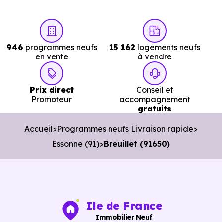
immédiate à Breuillet (91650)
réellement disponibles.
Nos conseillers vous permettent de :
946
programmes neufs
15 162
logements neufs
Cibler les bons biens dès le départ.
en vente
à vendre
Éviter les annonces obsolètes.
Prix direct
Conseil et
Organiser des visites pertinentes.
Promoteur
accompagnement
gratuits
Avancer rapidement dans les démarches.
Accueil
Programmes neufs Livraison rapide
L’objectif est de vous faire gagner du temps sans vous
Essonne (91)
Breuillet (91650)
pousser à décider dans la précipitation.
Vous pouvez consulter dès maintenant nos
programmes
immobiliers neufs à Breuillet (91650)
pour voir le
opportunités concrètes.
Ile de France
Immobilier Neuf