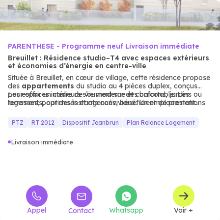
PARENTHESE - Programme neuf Livraison immédiate
Breuillet : Résidence studio–T4 avec espaces extérieurs
et économies d’énergie en centre-ville
Située à Breuillet, en cœur de village, cette résidence propose
des
appartements
du studio au 4 pièces duplex, conçus
pour offrir un cadre de vie moderne et confortable. Les
Les espaces intérieurs s’ouvrent sur des balcons, jardins ou
logements, optimisés et agencés, bénéficient de prestations
terrasses, pour des instants conviviaux. Un emplacement
de qualité et respectent la norme RT2012.
stratégique pour les familles ou les investisseurs recherchant
un habitat neuf moderne et bien desservi.
PTZ
RT 2012
Dispositif Jeanbrun
Plan Relance Logement
Livraison immédiate
Appel
Whatsapp
Voir +
Contact