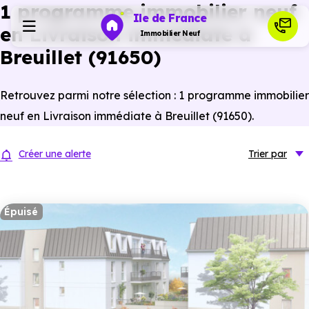
1 programme immobilier neuf
Ile de France
en Livraison immédiate à
Immobilier Neuf
Breuillet (91650)
Programmes neufs
Retrouvez parmi notre sélection : 1 programme immobilier
neuf en Livraison immédiate à Breuillet (91650).
Habiter
Créer une alerte
Trier
par
Investir
Épuisé
Actualités
Ressources
Financer