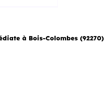
médiate à Bois-Colombes (92270)
er ou si vous souhaitez éviter
erche urgente
re perdre plusieurs jours.