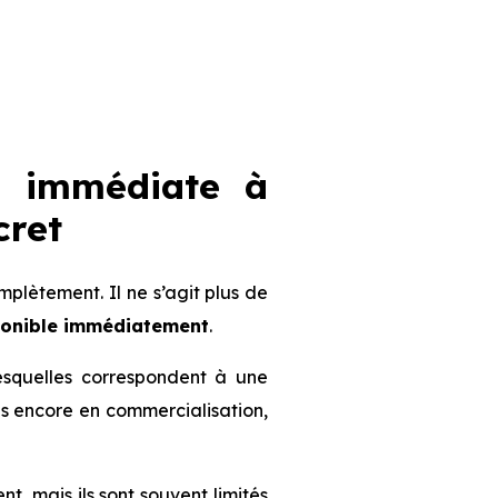
n immédiate à
cret
lètement. Il ne s’agit plus de
ponible immédiatement
.
lesquelles correspondent à une
mmes encore en commercialisation,
nt, mais ils sont souvent limités