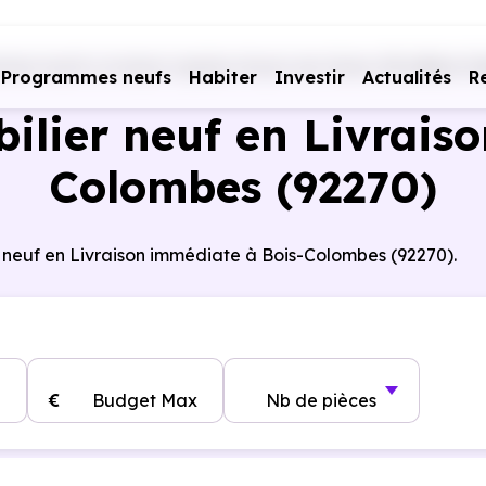
mes neufs Livraison rapide
Hauts-de-Seine (92)
Bois-C
Programmes neufs
Habiter
Investir
Actualités
R
lier neuf en Livraiso
Colombes (92270)
 neuf en Livraison immédiate à Bois-Colombes (92270).
€
Budget Max
Nb de pièces