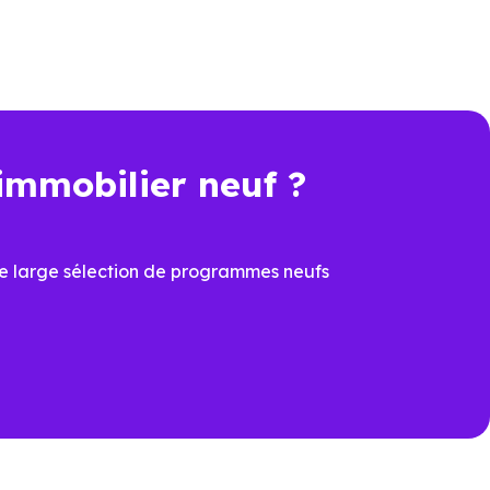
fs en livraison immédiate à
immobilier neuf ?
e large sélection de programmes neufs
ation.
olombes (92270)
pour voir les