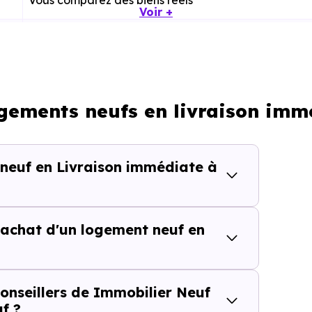
Vous comparez des biens réels
Voir +
Plus rapide, moins d’incertitudes
Processus classique
ogements neufs en livraison im
Possible plus rapidement
 neuf en Livraison immédiate à
lièrement adapté si vous avez une contrainte de calendri
achat d'un logement neuf en
tes de temps dans une rech
isite inutile ou chaque information imprécise peut vous fai
onseillers de Immobilier Neuf
f ?