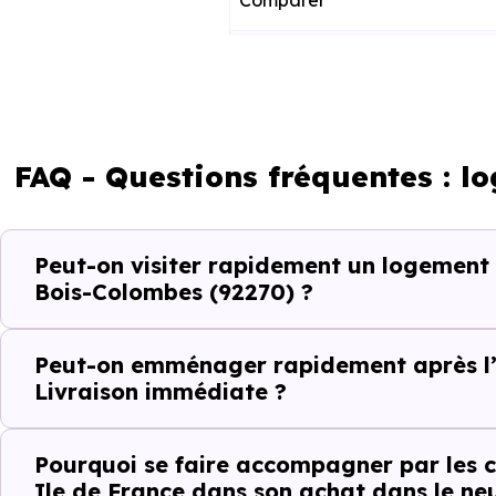
Comparer
Décider
Acheter
FAQ - Questions fréquentes : l
Emménager
Peut-on visiter rapidement un logement
Ce fonctionnement est particu
Bois-Colombes (92270) ?
toute projection théorique.
Peut-on emménager rapidement après l’
Éviter les per
Livraison immédiate ?
Dans un projet rapide, chaque v
Pourquoi se faire accompagner par les c
Ile de France dans son achat dans le neu