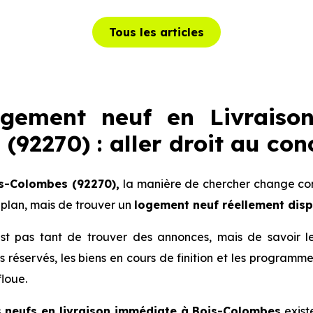
Tous les articles
ogement neuf en Livraiso
(92270) : aller droit au con
s-Colombes (92270),
la manière de chercher change comp
plan, mais de trouver un
logement neuf réellement dis
 n’est pas tant de trouver des annonces, mais de savoir 
lots réservés, les biens en cours de finition et les progra
floue.
 neufs en livraison immédiate à Bois-Colombes
existe