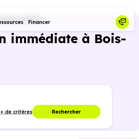
olombes (92270)
essources
Financer
n immédiate à Bois-
+ de critères
Rechercher