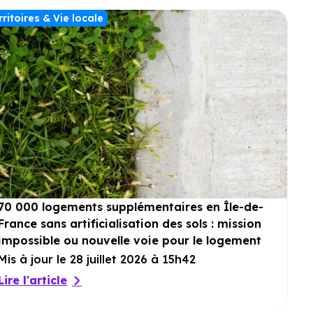
rritoires & Vie locale
70 000 logements supplémentaires en Île-de-
France sans artificialisation des sols : mission
impossible ou nouvelle voie pour le logement
?
Mis à jour le 28 juillet 2026 à 15h42
Lire l'article