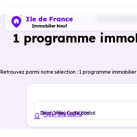
Ile de France
Accueil
Program
Immobilier Neuf
1 programme immobi
Retrouvez parmi notre sélection : 1 programme immobilier
Dépt, Ville, Code postal
Bois-Colombes (92270)
Créer une alerte