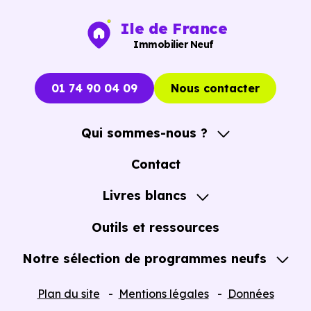
opportunités concrètes.
Ile de France
Immobilier Neuf
01 74 90 04 09
Nous contacter
Qui sommes-nous ?
A propos
Contact
Notre Accompagnement
Livres blancs
Notre Expertise
Guide de l'Achat immobilier neuf en VEFA
Outils et ressources
Notre sélection de programmes neufs
Tous nos Programmes neufs
Plan du site
Mentions légales
Données
Programmes neufs Dispositif Jeanbrun