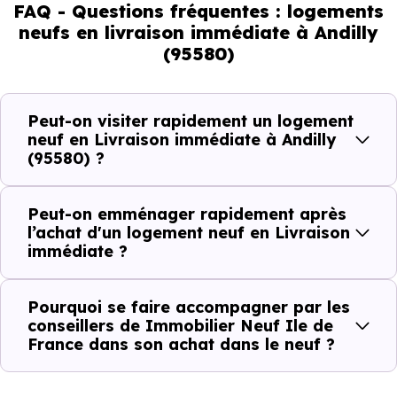
pouvez réellement faire
FAQ - Questions fréquentes : logements
neufs en livraison immédiate à Andilly
(95580)
Avec un
logement neuf en livraison immédiate à
Andilly (95580)
, vous êtes dans une logique trè
concrète. Le logement neuf est là, vous pouvez le voir, et
Peut-on visiter rapidement un logement
le projet peut avancer rapidement.
neuf en Livraison immédiate à Andilly
(95580) ?
Dans la pratique, voici comment cela se passe :
Peut-on emménager rapidement après
Action
Ce que cela change pour vous
l’achat d'un logement neuf en Livraison
immédiate ?
Visiter
Vous voyez le bien tel qu’il est
Pourquoi se faire accompagner par les
Comparer
Vous comparez des biens réels
conseillers de Immobilier Neuf Ile de
France dans son achat dans le neuf ?
Décider
Plus rapide, moins d’incertitudes