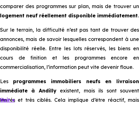
comparer des programmes sur plan, mais de trouver un
logement neuf réellement disponible immédiatement
.
Sur le terrain, la difficulté n’est pas tant de trouver des
annonces, mais de savoir lesquelles correspondent à une
disponibilité réelle. Entre les lots réservés, les biens en
cours de finition et les programmes encore en
commercialisation, l’information peut vite devenir floue.
Les
programmes immobiliers neufs en livraiso
immédiate à Andilly
existent, mais ils sont souven
limités et très ciblés. Cela implique d’être réactif, mais
Voir +
aussi de bien comprendre ce que l’on regarde.
Livraison immédiate : ce que vous