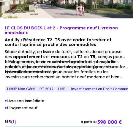
LE CLOS DU BOIS 1 et 2 - Programme neuf Livraison
immédiate
Andilly : Résidence T2–T5 avec cadre forestier et
confort optimisé proche des commodités
Située à Andilly, en lisière de forêt, cette résidence propose
des
appartements
et
maisons
du
T2
au
T5
, conçus pour
offrir un cadre de vie moderne et confortable. Les jardins
Les logements, lumineux et bien agencés, disposent de
privatifs et les prestations (terrasses, parking) créent un
balcons, espaces extérieurs et de prestations pour un confort
ensemble harmonieux.
optimal.
Un emplacement stratégique pour les familles ou les
investisseurs recherchant un habitat neuf moderne et bien
desservi.
LMNP Non Géré
RT 2012
LMP
Investissement en Droit Commun
Livraison immédiate
1 logement neuf
398 000 €
M5
1
à partir de