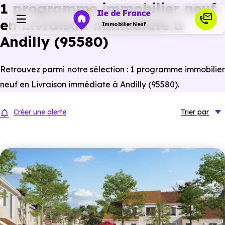
1 programme immobilier neuf
Ile de France
en Livraison immédiate à
Immobilier Neuf
Andilly (95580)
Programmes neufs
Retrouvez parmi notre sélection : 1 programme immobilier
neuf en Livraison immédiate à Andilly (95580).
Habiter
Créer une alerte
Trier
par
Investir
Actualités
Ressources
Financer