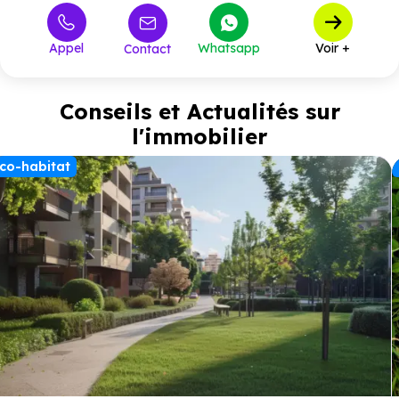
Appel
Whatsapp
Voir +
Contact
Conseils et Actualités sur
l'immobilier
co-habitat