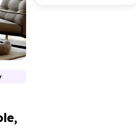
r
le,