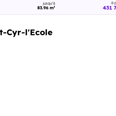
à p
jusqu'à
431 
83.96 m²
t-Cyr-l'Ecole