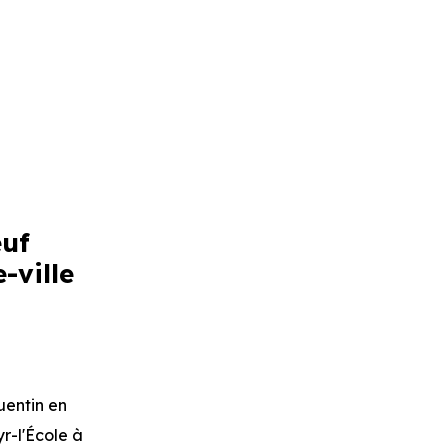
euf
-ville
uentin en
r-l'École
à