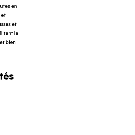
nutes en
 et
asses et
litent le
et bien
tés