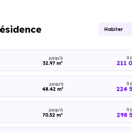
résidence
Habiter
à p
jusqu'à
211 
32.97 m²
à p
jusqu'à
224 
48.42 m²
à p
jusqu'à
298 
70.52 m²