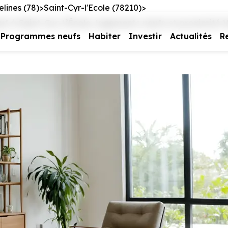
elines (78)
Saint-Cyr-l'Ecole (78210)
uf à Saint-Cyr-L’École, logements neufs et proximité Ve
Programmes neufs
Habiter
Investir
Actualités
R
e vous intéresse
us contacter