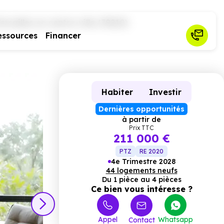
rsailles en centre-ville (78210)
essources
Financer
Habiter
Investir
Dernières opportunités
à partir de
Prix TTC
211 000 €
PTZ
RE 2020
4e Trimestre 2028
44 logements neufs
Du 1 pièce au 4 pièces
Ce bien vous intéresse ?
Appel
Whatsapp
Contact