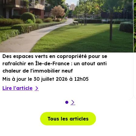
Parcs :
Jardin Argenté
à 3.9 km, soit 7 min en voiture
ou à 3.9 km, soit 47 min à pied
.
Sport :
Skate Park du Bourg
à 367 m, soit 1 min en
voiture ou à 367 m, soit 4 min à pied
.
Cinéma :
Salle Jacques Tati Bouveche
à 6.8 km, soit
Des espaces verts en copropriété pour se
rafraîchir en Île-de-France : un atout anti
10 min en voiture ou à 5.3 km, soit 1h 03 min à pied
.
chaleur de l'immobilier neuf
Théâtre :
Théâtre de la Passerelle Palaiseau
à 6.8 km,
Mis à jour le 30 juillet 2026 à 12h05
soit 11 min en voiture ou à 6.2 km, soit 1h 14 min à
Lire l'article
pied
.
Musée :
Musée Français de la Photographie
à 6.6 km,
soit 11 min en voiture ou à 6.9 km, soit 1h 23 min à pied
.
Tous les articles
Restaurant :
Etoile de Saclay
à 197 m, soit 1 min en
voiture ou à 197 m, soit 2 min à pied
.