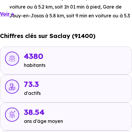
voiture ou à 5.2 km, soit 1h 01 min à pied
,
Gare de
Voir +
Jouy-en-Josas
à 5.8 km, soit 9 min en voiture ou à 5.3
km, soit 1h 03 min à pied
,
Gare de Bièvres
à 5.3 km,
soit 9 min en voiture ou à 5.3 km, soit 1h 04 min à pied
.
Chiffres clés sur Saclay (91400)
Bus :
Ligne 9 - Ligne 16 : Mairie de Saclay
à 359 m,
soit 1 min en voiture ou à 324 m, soit 4 min à pied
,
Ccs
4380
Bourg
à 442 m, soit 1 min en voiture ou à 442 m, soit 5
habitants
min à pied
.
Tramway :
73.3
Ligne 6 : Louvois
à 10.9 km, soit 13 min en
voiture ou à 8.8 km, soit 1h 45 min à pied
,
Ligne 6 :
d'actifs
Mairie de Vélizy
à 11.3 km, soit 14 min en voiture ou à
8.4 km, soit 1h 41 min à pied
,
Ligne 6 : L'Onde
à 12.4
38.54
km, soit 14 min en voiture ou à 7.8 km, soit 1h 34 min à
ans d'âge moyen
pied
.