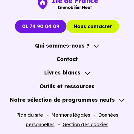
Ile de France
Immobilier Neuf
01 74 90 04 09
Nous contacter
Qui sommes-nous ?
A propos
Contact
Notre Accompagnement
Livres blancs
Notre Expertise
Guide de l'Achat immobilier neuf en VEFA
Outils et ressources
Notre sélection de programmes neufs
Tous nos Programmes neufs
Plan du site
Mentions légales
Données
Programmes neufs Dispositif Jeanbrun
personnelles
Gestion des cookies