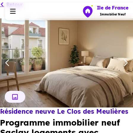
Retour
Ile de France
Immobilier Neuf
Programmes neufs
Habiter
Investir
Actualités
Résidence neuve Le Clos des Meulières
Ressources
Programme immobilier neuf
Financer
Saclay logements avec