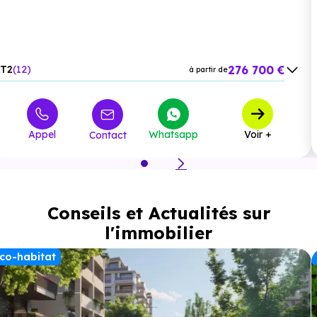
Supérette :
Carrefour Express Igny
à 4.5 km, soit 8 min
en voiture ou à 4 km, soit 48 min à pied
.
276 700 €
T2
12
à partir de
Boulangerie :
Boulangerie de Saclay
à 279 m, soit 1
349 500 €
T3
11
min en voiture ou à 295 m, soit 4 min à pied
à partir de
.
461 900 €
T4
2
à partir de
Appel
Whatsapp
Voir +
Contact
Santé :
Hôpital :
Maison de Cure de l Yvette
à 5.8 km, soit 7
Conseils et Actualités sur
min en voiture ou à 5.1 km, soit 1h 00 min à pied
.
l'immobilier
Pharmacie :
Pharmacie Gaonach
à 380 m, soit 1 min
co-habitat
en voiture ou à 350 m, soit 4 min à pied
.
Loisirs :