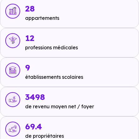
Métro :
non disponible
.
28
RER :
Ligne C : Vauboyen
à 6 km, soit 8 min en voiture
appartements
ou à 5.3 km, soit 1h 03 min à pied
,
Ligne B : Le Guichet
12
à 5.3 km, soit 8 min en voiture ou à 4.4 km, soit 53 min
à pied
,
Ligne C : Jouy-en-Josas
à 5.8 km, soit 9 min en
professions médicales
voiture ou à 5.3 km, soit 1h 03 min à pied
.
9
Autoroutes :
A126 - Sortie Palaiseau
à 4.9 km, soit 7
min en voiture ou à 4.7 km, soit 56 min à pied
,
A86 -
établissements scolaires
Petit Clamart Sortie 30 / 30a
à 10 km, soit 12 min en
voiture ou à 8.9 km, soit 1h 46 min à pied
,
A86 - Sortie
3498
31
à 15.4 km, soit 16 min en voiture ou à 7.2 km, soit 1h
de revenu moyen net / foyer
26 min à pied
.
69.4
de propriétaires