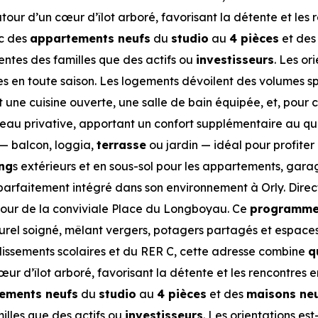
tour d’un cœur d’îlot arboré, favorisant la détente et les 
ec des
appartements neufs
du
studio
au
4 pièces
et de
ntes des familles que des actifs ou
investisseurs
. Les or
es en toute saison. Les logements dévoilent des volumes s
 une cuisine ouverte, une salle de bain équipée, et, pour c
’eau privative, apportant un confort supplémentaire au qu
 — balcon, loggia,
terrasse
ou jardin — idéal pour profiter
ng
s extérieurs et en sous-sol pour les appartements, gara
 parfaitement intégré dans son environnement à Orly. Direct
our de la conviviale Place du Longboyau. Ce
programm
urel soigné, mêlant vergers, potagers partagés et espace
blissements scolaires et du RER C, cette adresse combine
q
ur d’îlot arboré, favorisant la détente et les rencontres en
ements neufs
du
studio
au
4 pièces
et des
maisons ne
illes que des actifs ou
investisseurs
. Les orientations es