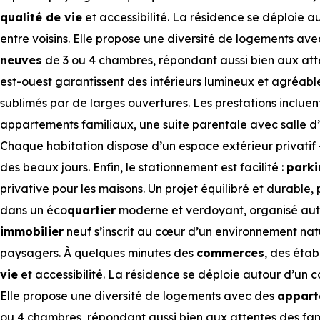
qualité de vie
et accessibilité. La résidence se déploie au
entre voisins. Elle propose une diversité de logements av
neuves
de 3 ou 4 chambres, répondant aussi bien aux atte
est-ouest garantissent des intérieurs lumineux et agréabl
sublimés par de larges ouvertures. Les prestations incluent
appartements familiaux, une suite parentale avec salle d
Chaque habitation dispose d’un espace extérieur privatif
des beaux jours. Enfin, le stationnement est facilité :
parki
privative pour les maisons. Un projet équilibré et durable,
dans un éco
quartier
moderne et verdoyant, organisé aut
immobilier
neuf s’inscrit au cœur d’un environnement nat
paysagers. À quelques minutes des
commerces
, des éta
vie
et accessibilité. La résidence se déploie autour d’un cœ
Elle propose une diversité de logements avec des
appart
ou 4 chambres, répondant aussi bien aux attentes des fam