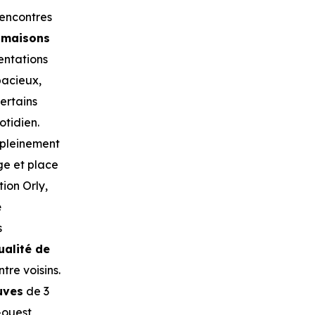
rencontres
s
maisons
ientations
pacieux,
ertains
otidien.
 pleinement
ge et place
ion Orly,
e
s
ualité de
tre voisins.
uves
de 3
t-ouest