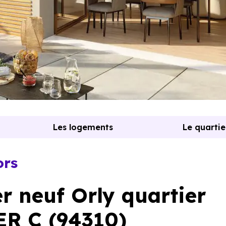
Les logements
Le quartie
ors
 neuf Orly quartier
ER C (94310)