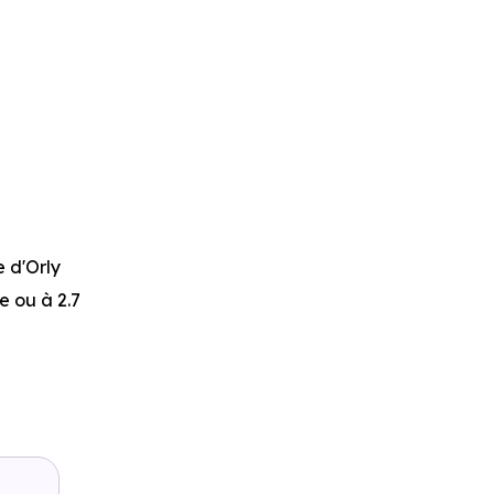
 d'Orly
re ou à 2.7
à pied
,
lle Epine
à
ou à 2.1 km,