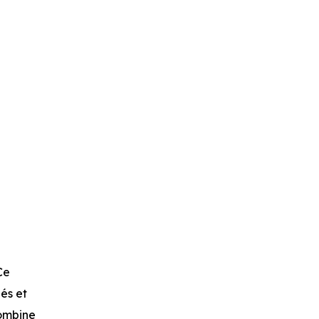
Ce
és et
combine