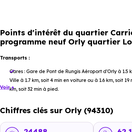
Points d'intérêt du quartier Carr
programme neuf Orly quartier L
Transports :
Gares :
Gare de Pont de Rungis Aéroport d'Orly
à 1.5 
Ville
à 1.7 km, soit 4 min en voiture ou à 1.6 km, soit 19
Voir +
km, soit 32 min à pied
.
Bus :
Ligne 183 - Ligne 482 - Ligne N31 : Cimetière P
Chiffres clés sur Orly (94310)
Ligne 396 - Ligne N31 : Rue des Quinze Arpents
à 404 
Tramway :
Ligne 9 : Orly - Gaston Viens
à 2 km, soit 4 
3.4 km, soit 5 min en voiture ou à 3.1 km, soit 38 min à 
24488
62.