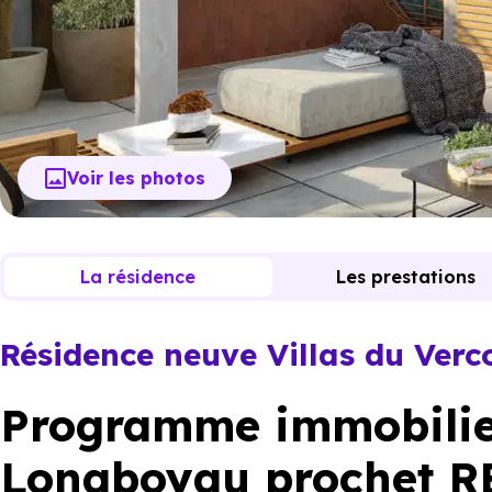
Voir les photos
La résidence
Les prestations
Résidence neuve Villas du Verc
Programme immobilier
Longboyau prochet R