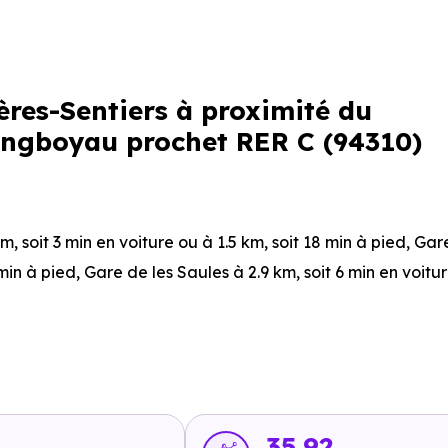
ières-Sentiers à proximité du
ongboyau prochet RER C (94310)
km, soit 3 min en voiture ou à 1.5 km, soit 18 min à pied
,
Gare
 min à pied
,
Gare de les Saules
à 2.9 km, soit 6 min en voitu
aysager
à 240 m, soit 1 min en voiture ou à 238 m, soit 3 min 
m, soit 1 min en voiture ou à 335 m, soit 4 min à pied
.
min en voiture ou à 2 km, soit 23 min à pied
,
Ligne 7 : La Be
pied
,
Ligne 7 : Caroline Aigle
à 2.8 km, soit 5 min en voiture 
1
35.92