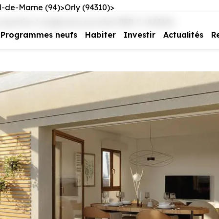
l-de-Marne (94)
Orly (94310)
y quartier Longboyau prochet RER C (94310)
Programmes neufs
Habiter
Investir
Actualités
R