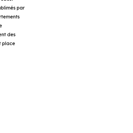
ublimés par
artements
e
ent des
t place