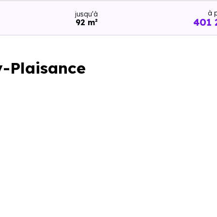
à p
jusqu'à
401 
92 m²
y-Plaisance