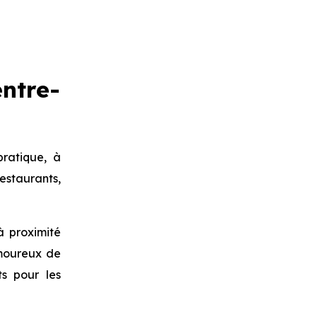
ntre-
ratique, à
staurants,
à proximité
amoureux de
s pour les