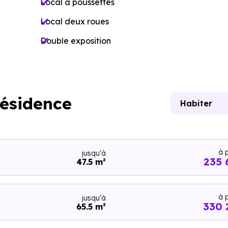
Local à poussettes
Local deux roues
Double exposition
résidence
Habiter
à p
jusqu'à
235 
47.5 m²
à p
jusqu'à
330 
65.5 m²