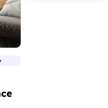
r
nce