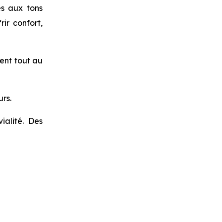
s aux tons
ir confort,
ment tout au
rs.
ialité. Des