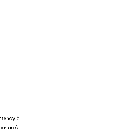
ontenay
à
ture ou à