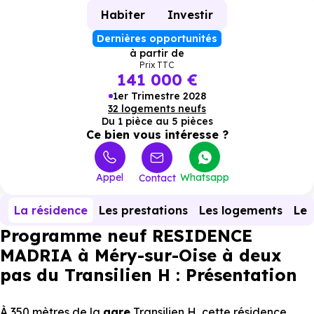
Habiter
Investir
Dernières opportunités
à partir de
Prix TTC
141 000 €
1er Trimestre 2028
32 logements neufs
Du 1 pièce au 5 pièces
Ce bien vous intéresse ?
Appel
Whatsapp
Contact
La résidence
Les prestations
Les logements
Le 
Programme neuf RESIDENCE
MADRIA à Méry-sur-Oise à deux
pas du Transilien H : Présentation
À 350 mètres de la
gare
Transilien H, cette résidence