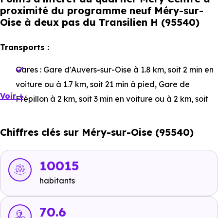
proximité du programme neuf Méry-sur-
Oise à deux pas du Transilien H (95540)
Transports :
Gares :
Gare d'Auvers-sur-Oise
à 1.8 km, soit 2 min en
voiture ou à 1.7 km, soit 21 min à pied
,
Gare de
Voir +
Frépillon
à 2 km, soit 3 min en voiture ou à 2 km, soit
24 min à pied
,
Gare de Méry-sur-Oise
à 381 m, soit 1
min en voiture ou à 377 m, soit 5 min à pied
.
Chiffres clés sur Méry-sur-Oise (95540)
Bus :
Ligne 1226 : Camille Plaquet
à 151 m, soit 0 min
en voiture ou à 151 m, soit 2 min à pied
,
Méry-sur-Oise
10015
à 525 m, soit 1 min en voiture ou à 590 m, soit 7 min à
habitants
pied
.
Tramway :
70.6
Ligne 8 : Épinay-Orgemont
à 18 km, soit 18