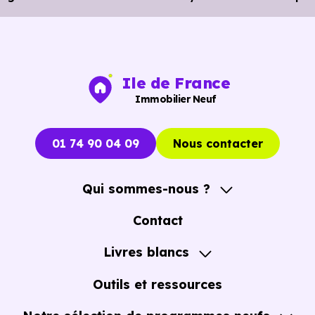
Bibliothèque :
Bibliothèque de Frepillon
à 1.9 km, soit 3
min en voiture ou à 1.8 km, soit 22 min à pied
.
Ile de France
Immobilier Neuf
01 74 90 04 09
Nous contacter
Qui sommes-nous ?
A propos
Contact
Notre Accompagnement
Livres blancs
Notre Expertise
Guide de l'Achat immobilier neuf en VEFA
Outils et ressources