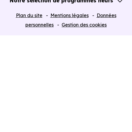
Notre sélection de programmes neufs
Tous nos Programmes neufs
Plan du site
Mentions légales
Données
Programmes neufs Dispositif Jeanbrun
personnelles
Gestion des cookies
Retour