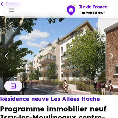
Retour
Ile de France
Immobilier Neuf
Programmes neufs
Habiter
Investir
Actualités
Résidence neuve Les Allées Hoche
Ressources
Programme immobilier neuf
Financer
Issy-les-Moulineaux centre-