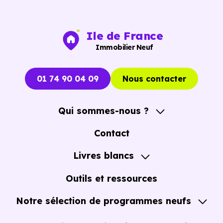
Bibliothèque :
Espace Médiathèque Temps de
Cerises
à 2.2 km, soit 6 min en voiture ou à 1.4 km, soi
Ile de France
17 min à pied
.
Immobilier Neuf
01 74 90 04 09
Nous contacter
Qui sommes-nous ?
A propos
Contact
Notre Accompagnement
Livres blancs
Notre Expertise
Guide de l'Achat immobilier neuf en VEFA
Outils et ressources
Notre sélection de programmes neufs
Tous nos Programmes neufs