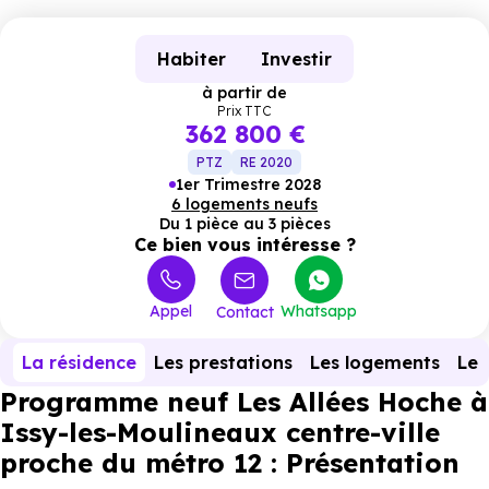
Habiter
Investir
à partir de
Prix TTC
362 800 €
PTZ
RE 2020
1er Trimestre 2028
6 logements neufs
Du 1 pièce au 3 pièces
Ce bien vous intéresse ?
Appel
Whatsapp
Contact
La résidence
Les prestations
Les logements
Le 
Programme neuf Les Allées Hoche à
Issy-les-Moulineaux centre-ville
proche du métro 12 : Présentation