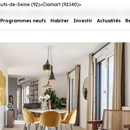
uts-de-Seine (92)
Clamart (92140)
lier neuf à Clamart adresse Grand Paris proche com
Programmes neufs
Habiter
Investir
Actualités
R