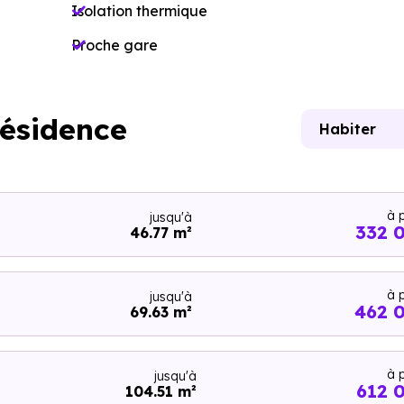
Isolation thermique
Proche gare
résidence
Habiter
à p
jusqu'à
332 
46.77 m²
à p
jusqu'à
462 
69.63 m²
à p
jusqu'à
612 
104.51 m²