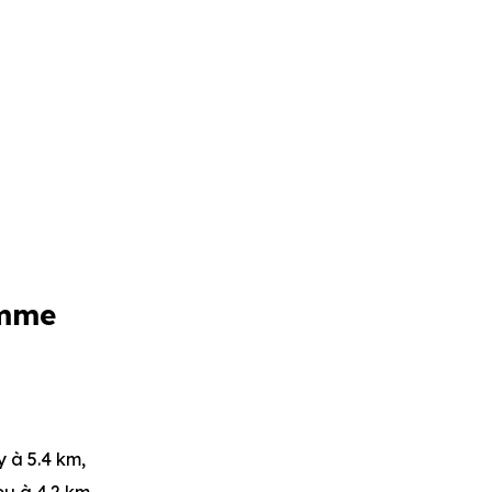
amme
ry
à 5.4 km,