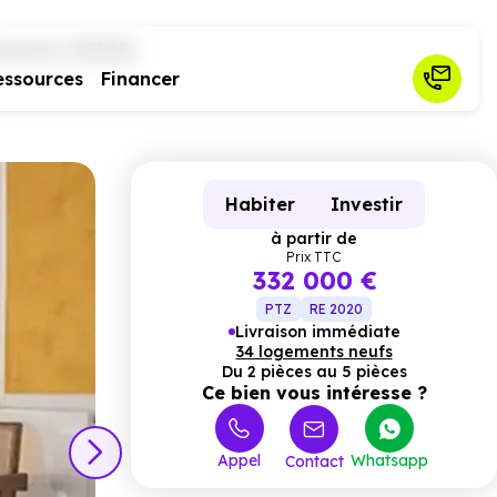
merces (92140)
essources
Financer
Habiter
Investir
à partir de
Prix TTC
332 000 €
PTZ
RE 2020
Livraison immédiate
34 logements neufs
Du 2 pièces au 5 pièces
Ce bien vous intéresse ?
Appel
Whatsapp
Contact