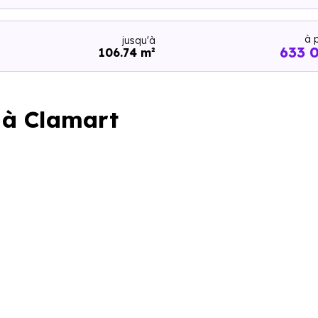
à p
jusqu'à
633 
106.74 m²
n à Clamart