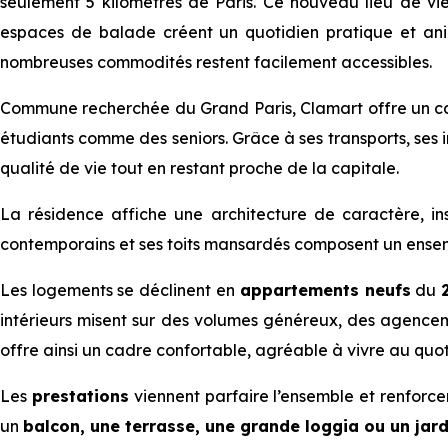
seulement 5 kilomètres de Paris. Ce nouveau lieu de v
espaces de balade créent un quotidien pratique et ani
nombreuses commodités restent facilement accessibles.
Commune recherchée du Grand Paris, Clamart offre un cad
étudiants comme des seniors. Grâce à ses transports, ses i
qualité de vie tout en restant proche de la capitale.
La résidence affiche une architecture de caractère, ins
contemporains et ses toits mansardés composent un ensem
Les logements se déclinent en
appartements neufs
du
intérieurs misent sur des volumes généreux, des agence
offre ainsi un cadre confortable, agréable à vivre au quot
Les
prestations
viennent parfaire l’ensemble et renforce
un
balcon, une terrasse, une grande loggia ou un jard