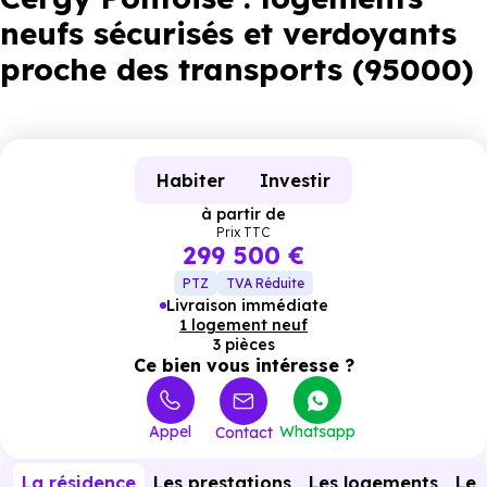
neufs sécurisés et verdoyants
proche des transports (95000)
Habiter
Investir
à partir de
Prix TTC
299 500 €
PTZ
TVA Réduite
Livraison immédiate
1 logement neuf
3 pièces
Ce bien vous intéresse ?
Appel
Whatsapp
Contact
La résidence
Les prestations
Les logements
Le 