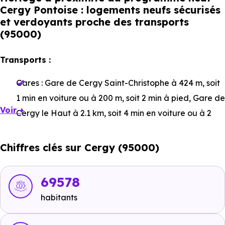
Cergy Pontoise : logements neufs sécurisés
et verdoyants proche des transports
(95000)
Transports :
Gares :
Gare de Cergy Saint-Christophe
à 424 m, soit
1 min en voiture ou à 200 m, soit 2 min à pied
,
Gare de
Voir +
Cergy le Haut
à 2.1 km, soit 4 min en voiture ou à 2
km, soit 24 min à pied
,
Gare d'Osny
à 2.9 km, soit 5 min
en voiture ou à 2.5 km, soit 31 min à pied
.
Chiffres clés sur Cergy (95000)
Bus :
Ligne 1239 - Ligne 1240 - Ligne 604 - Ligne 609 -
Ligne 95-04 - Ligne 95-48 - Ligne 95-50 - Ligne 1206 :
69578
Cergy-Saint-Christophe
à 17 m, soit 0 min en voiture
habitants
ou à 211 m, soit 3 min à pied
.