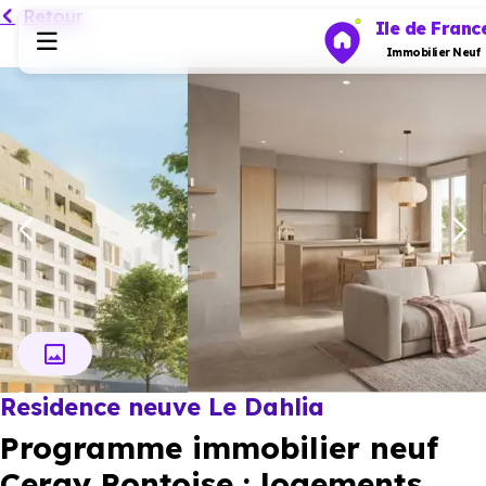
Retour
Ile de Franc
Immobilier Neuf
Programmes neufs
Habiter
Investir
Actualités
Résidence neuve Le Dahlia
Ressources
Programme immobilier neuf
Financer
Cergy Pontoise : logements